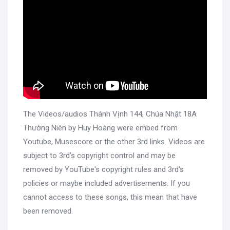
The Videos/audios Thánh Vịnh 144, Chúa Nhật 18A
Thường Niên by Huy Hoàng were embed from
Youtube, Musescore or the other 3rd links. Videos are
subject to 3rd's copyright control and may be
removed by YouTube's copyright rules and 3rd's
policies or maybe included advertisements. If you
cannot access to these songs, this mean that have
been removed.