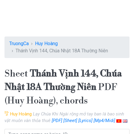
TruongCa
Huy Hoàng
Thánh Vịnh 144, Chúa Nhật 18A Thường Niên
Sheet
Thánh Vịnh 144, Chúa
Nhật 18A Thường Niên
PDF
(Huy Hoàng), chords
Huy Hoàng
Lạy Chúa Khi Ngài rộng mở tay ban là bao sinh
vật muôn vàn thỏa thuê
[PDF]
[Sheet]
[Lyrics]
[Mp4/Midi]