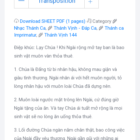
Transposition
Download SHEET PDF (1 pages)
Category 🌾
Nhạc Thánh Ca
, 🌾
Thánh Vịnh - Đáp Ca
, 🌾
Thánh ca
Imprimatur
, 🌾
Thánh Vịnh 144
Điệp khúc: Lạy Chúa ! Khi Ngài rộng mở tay ban là bao
sinh vật muôn vàn thỏa thuê.
1. Chúa là Đấng từ bi nhân hậu, không mau giận và
giàu tình thương. Ngài nhân ái với hết muôn người, tỏ
lòng nhân hậu với muôn loài Chúa đã dựng nên.
2. Muôn loài ngước mặt trông lên Ngài, cứ đúng giờ
Ngài tặng của ăn. Và tay Chúa ái tuất mở rộng là mọi
sinh vật sẽ no lòng ăn uống thỏa thuê.
3. Lối đường Chúa ngàn năm chân thật, bao công việc
của Ngài đầy yêu thương. Ngài gần gũi với những ai