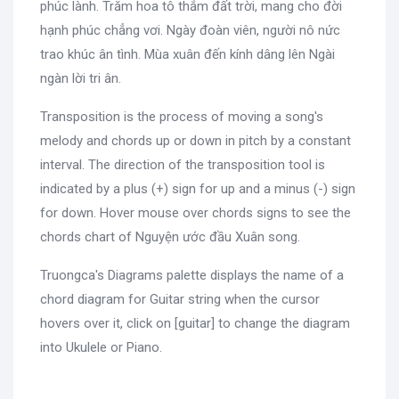
phúc lành. Trăm hoa tô thắm đất trời, mang cho đời
hạnh phúc chẳng vơi. Ngày đoàn viên, người nô nức
trao khúc ân tình. Mùa xuân đến kính dâng lên Ngài
ngàn lời tri ân.
Transposition is the process of moving a song's
melody and chords up or down in pitch by a constant
interval. The direction of the transposition tool is
indicated by a plus (+) sign for up and a minus (-) sign
for down. Hover mouse over chords signs to see the
chords chart of Nguyện ước đầu Xuân song.
Truongca's Diagrams palette displays the name of a
chord diagram for Guitar string when the cursor
hovers over it, click on [guitar] to change the diagram
into Ukulele or Piano.