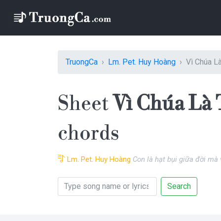
TruongCa
Lm. Pet. Huy Hoàng
Vì Chúa L
Sheet
Vì Chúa Là 
chords
Lm. Pet. Huy Hoàng
Con là hạt bụi giữa đời mà
Search