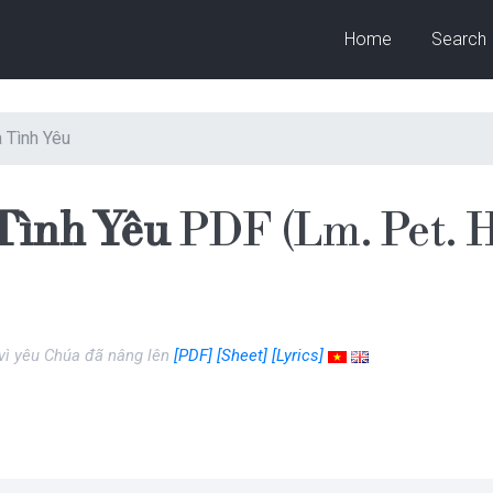
Home
Search
à Tình Yêu
Tình Yêu
PDF (Lm. Pet. 
 vì yêu Chúa đã nâng lên
[PDF]
[Sheet]
[Lyrics]