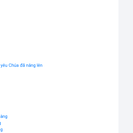
ì yêu Chúa đã nâng lên
oàng
g
ng