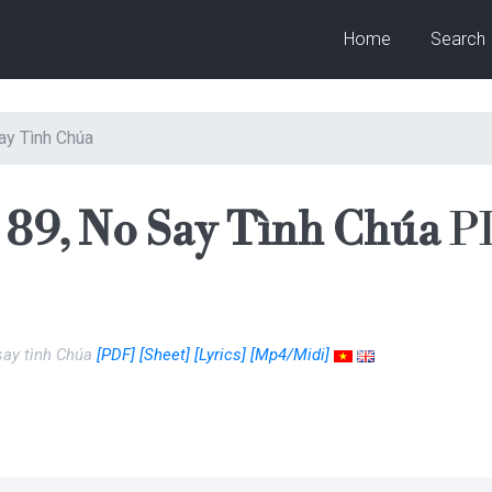
Home
Search
ay Tình Chúa
 89, No Say Tình Chúa
PD
say tình Chúa
[PDF]
[Sheet]
[Lyrics]
[Mp4/Midi]