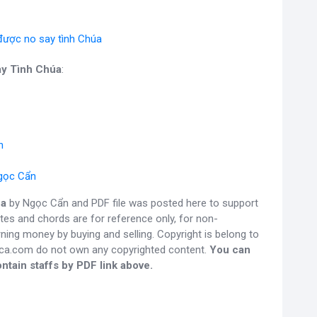
được no say tình Chúa
ay Tình Chúa
:
n
Ngọc Cẩn
úa
by Ngọc Cẩn and PDF file was posted here to support
otes and chords are for reference only, for non-
ning money by buying and selling. Copyright is belong to
gca.com do not own any copyrighted content.
You can
ntain staffs by PDF link above.