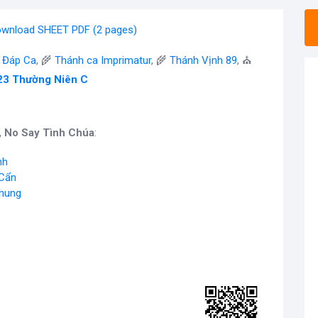
wnload SHEET PDF (2 pages)
- Đáp Ca
, 🌾
Thánh ca Imprimatur
, 🌾
Thánh Vịnh 89
, ⛪
23 Thường Niên C
, No Say Tình Chúa
:
nh
 Cẩn
Chung