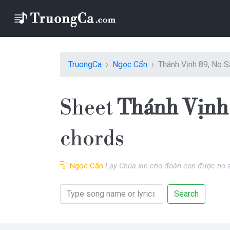
TruongCa
Ngọc Cẩn
Thánh Vịnh 89, No S
Sheet
Thánh Vịnh
chords
Ngọc Cẩn
Lạy Chúa xin cho đoàn con được no 
Search