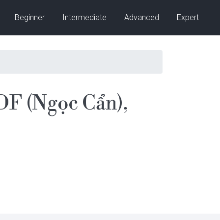
Beginner
Intermediate
Advanced
Expert
F (Ngọc Cẩn),