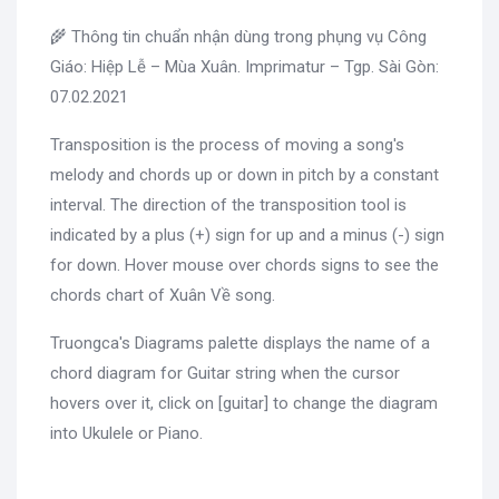
🌾 Thông tin chuẩn nhận dùng trong phụng vụ Công
Giáo: Hiệp Lễ – Mùa Xuân. Imprimatur – Tgp. Sài Gòn:
07.02.2021
Transposition is the process of moving a song's
melody and chords up or down in pitch by a constant
interval. The direction of the transposition tool is
indicated by a plus (+) sign for up and a minus (-) sign
for down. Hover mouse over chords signs to see the
chords chart of Xuân Về song.
Truongca's Diagrams palette displays the name of a
chord diagram for Guitar string when the cursor
hovers over it, click on [guitar] to change the diagram
into Ukulele or Piano.