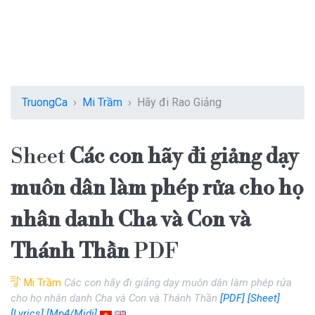
TruongCa
Mi Trầm
Hãy đi Rao Giảng
Sheet
Các con hãy đi giảng dạy
muôn dân làm phép rửa cho họ
nhân danh Cha và Con và
Thánh Thần
PDF
Mi Trầm
Các con hãy đi giảng dạy muôn dân làm phép rửa
cho họ nhân danh Cha và Con và Thánh Thần
[PDF]
[Sheet]
[Lyrics]
[Mp4/Midi]