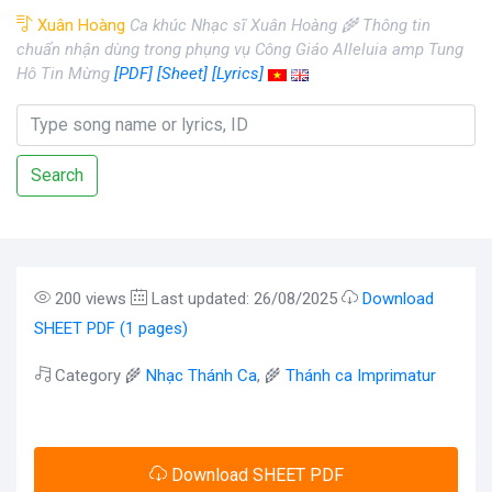
Xuân Hoàng
Ca khúc Nhạc sĩ Xuân Hoàng 🌾 Thông tin
chuẩn nhận dùng trong phụng vụ Công Giáo Alleluia amp Tung
Hô Tin Mừng
[PDF]
[Sheet]
[Lyrics]
Search
200 views
Last updated: 26/08/2025
Download
SHEET PDF (1 pages)
Category 🌾
Nhạc Thánh Ca
, 🌾
Thánh ca Imprimatur
Download SHEET PDF