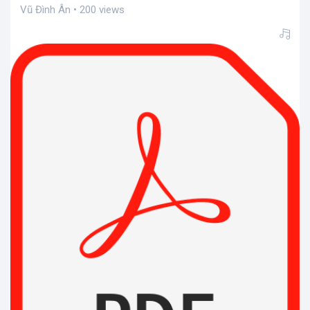
Vũ Đình Ân • 200 views