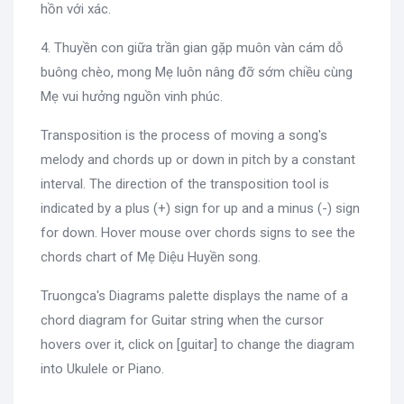
hồn với xác.
4. Thuyền con giữa trần gian gặp muôn vàn cám dỗ
buông chèo, mong Mẹ luôn nâng đỡ sớm chiều cùng
Mẹ vui hưởng nguồn vinh phúc.
Transposition is the process of moving a song's
melody and chords up or down in pitch by a constant
interval. The direction of the transposition tool is
indicated by a plus (+) sign for up and a minus (-) sign
for down. Hover mouse over chords signs to see the
chords chart of Mẹ Diệu Huyền song.
Truongca's Diagrams palette displays the name of a
chord diagram for Guitar string when the cursor
hovers over it, click on [guitar] to change the diagram
into Ukulele or Piano.