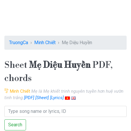
TruongCa
Minh Chiết
Mẹ Diệu Huyền
Sheet
Mẹ Diệu Huyền
PDF,
chords
Minh Chiết
Mẹ là Mẹ khiết trinh nguyên tuyền hơn huệ vườn
tinh trắng
[PDF]
[Sheet]
[Lyrics]
Search