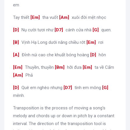
em
Tay thiết
[
Em
]
tha vuốt
[
Am
]
xuôi đời mệt nhọc
[
D
]
Nụ cười tươi như
[
D7
]
cánh cửa nhà
[
G
]
quen.
[
B
]
Vịnh Hạ Long dưới nắng chiều rớt
[
Em
]
rơi
[
A
]
Đỉnh núi cao che khuất bóng hoàng
[
D
]
hôn
[
Em
]
Thuyền, thuyền
[
Bm
]
hỡi đưa
[
Em
]
ta về Cẩm
[
Am
]
Phả
[
D
]
Quê em nghèo nhưng
[
D7
]
tình em mông
[
G
]
mênh.
Transposition is the process of moving a song's
melody and chords up or down in pitch by a constant
interval. The direction of the transposition tool is