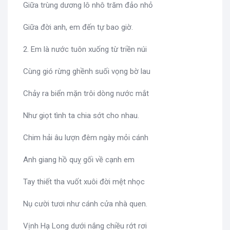
Giữa trùng dương lô nhô trăm đảo nhỏ
Giữa đời anh, em đến tự bao giờ.
2. Em là nước tuôn xuống từ triền núi
Cùng gió rừng ghềnh suối vọng bờ lau
Chảy ra biển mặn trôi dòng nước mắt
Như giọt tình ta chia sớt cho nhau.
Chim hải âu lượn đêm ngày mỏi cánh
Anh giang hồ quỵ gối về cạnh em
Tay thiết tha vuốt xuôi đời mệt nhọc
Nụ cười tươi như cánh cửa nhà quen.
Vịnh Hạ Long dưới nắng chiều rớt rơi