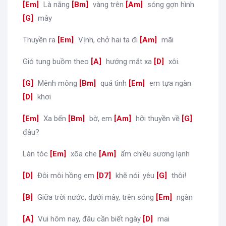
[
Em
]
Là nắng
[
Bm
]
vàng trên
[
Am
]
sóng gợn hình
[
G
]
mây
Thuyền ra
[
Em
]
Vịnh, chở hai ta đi
[
Am
]
mãi
Gió tung buồm theo
[
A
]
hướng mắt xa
[
D
]
xôi.
[
G
]
Mênh mông
[
Bm
]
quá tình
[
Em
]
em tựa ngàn
[
D
]
khơi
[
Em
]
Xa bến
[
Bm
]
bờ, em
[
Am
]
hỡi thuyền về
[
G
]
đâu?
Làn tóc
[
Em
]
xõa che
[
Am
]
ấm chiều sương lạnh
[
D
]
Đôi môi hồng em
[
D7
]
khẽ nói: yêu
[
G
]
thôi!
[
B
]
Giữa trời nước, dưới mây, trên sóng
[
Em
]
ngàn
[
A
]
Vui hôm nay, đâu cần biết ngày
[
D
]
mai