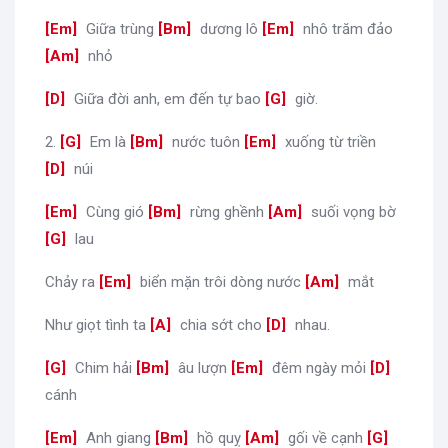
[
Em
]
Giữa trùng
[
Bm
]
dương lô
[
Em
]
nhô trăm đảo
[
Am
]
nhỏ
[
D
]
Giữa đời anh, em đến tự bao
[
G
]
giờ.
2.
[
G
]
Em là
[
Bm
]
nước tuôn
[
Em
]
xuống từ triền
[
D
]
núi
[
Em
]
Cùng gió
[
Bm
]
rừng ghềnh
[
Am
]
suối vọng bờ
[
G
]
lau
Chảy ra
[
Em
]
biển mặn trôi dòng nước
[
Am
]
mắt
Như giọt tình ta
[
A
]
chia sớt cho
[
D
]
nhau.
[
G
]
Chim hải
[
Bm
]
âu lượn
[
Em
]
đêm ngày mỏi
[
D
]
cánh
[
Em
]
Anh giang
[
Bm
]
hồ quỵ
[
Am
]
gối về cạnh
[
G
]