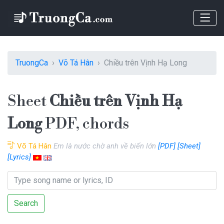
TruongCa
Võ Tá Hân
Chiều trên Vịnh Hạ Long
Sheet
Chiều trên Vịnh Hạ
Long
PDF, chords
Võ Tá Hân
Em là nước chờ anh về biển lớn
[PDF]
[Sheet]
[Lyrics]
Search