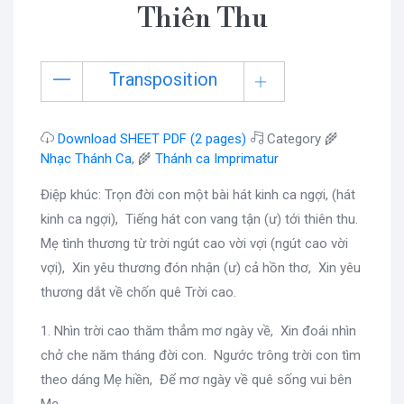
Thiên Thu
Transposition
Download SHEET PDF (2 pages)
Category 🌾
Nhạc Thánh Ca
, 🌾
Thánh ca Imprimatur
Điệp khúc: Trọn đời con một bài hát kinh ca ngợi, (hát
kinh ca ngợi), Tiếng hát con vang tận (ư) tới thiên thu.
Mẹ tình thương từ trời ngút cao vời vợi (ngút cao vời
vợi), Xin yêu thương đón nhận (ư) cả hồn thơ, Xin yêu
thương dắt về chốn quê Trời cao.
1. Nhìn trời cao thăm thẳm mơ ngày về, Xin đoái nhìn
chở che năm tháng đời con. Ngước trông trời con tìm
theo dáng Mẹ hiền, Để mơ ngày về quê sống vui bên
Mẹ.