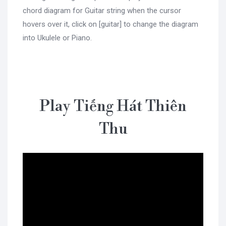
chord diagram for Guitar string when the cursor
hovers over it, click on [guitar] to change the diagram
into Ukulele or Piano.
Play Tiếng Hát Thiên
Thu