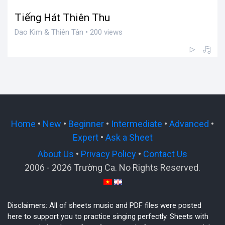
Tiếng Hát Thiên Thu
Dao Kim & Thiên Tân • 200 views
Home
•
New
•
Beginner
•
Intermediate
•
Advanced
•
Expert
•
Ask a Sheet
About Us
•
Privacy Policy
•
Contact Us
2006 - 2026 Trường Ca. No Rights Reserved.
Disclaimers: All of sheets music and PDF files were posted
here to support you to practice singing perfectly. Sheets with