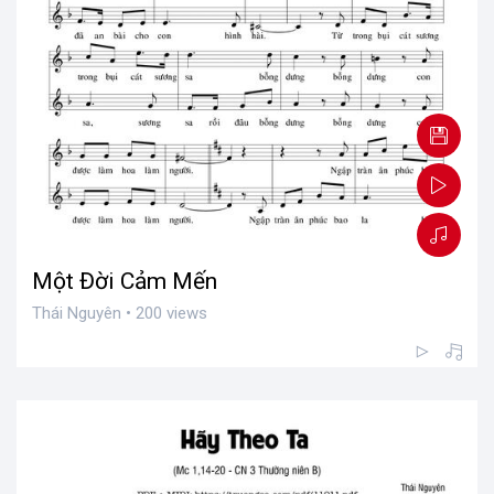
Một Đời Cảm Mến
Thái Nguyên • 200 views