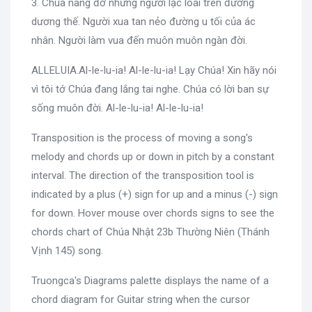
3. Chúa nâng đỡ những người lạc loài trên đường
dương thế. Người xua tan nẻo đường u tối của ác
nhân. Người làm vua đến muôn muôn ngàn đời.
ALLELUIA.Al-le-lu-ia! Al-le-lu-ia! Lạy Chúa! Xin hãy nói
vì tôi tớ Chúa đang lắng tai nghe. Chúa có lời ban sự
sống muôn đời. Al-le-lu-ia! Al-le-lu-ia!
Transposition is the process of moving a song's
melody and chords up or down in pitch by a constant
interval. The direction of the transposition tool is
indicated by a plus (+) sign for up and a minus (-) sign
for down. Hover mouse over chords signs to see the
chords chart of Chúa Nhật 23b Thường Niên (Thánh
Vịnh 145) song.
Truongca's Diagrams palette displays the name of a
chord diagram for Guitar string when the cursor