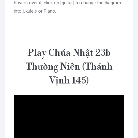
hovers over it, click on [guitar] to change the diagram
into Ukulele or Piano.
Play Chúa Nhật 23b
Thường Niên (Thánh
Vịnh 145)