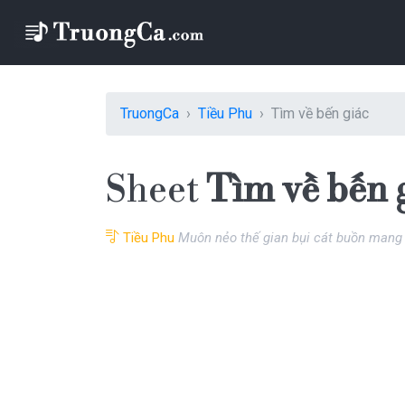
TruongCa
Tiều Phu
Tìm về bến giác
Sheet
Tìm về bến 
Tiều Phu
Muôn nẻo thế gian bụi cát buồn mang