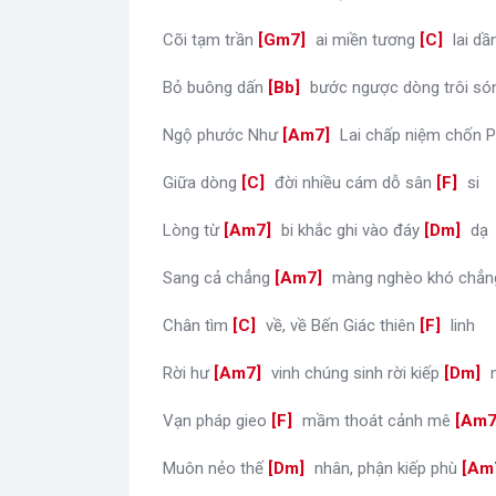
Cõi tạm trần
[
Gm7
]
ai miền tương
[
C
]
lai dầ
Bỏ buông dấn
[
Bb
]
bước ngược dòng trôi s
Ngộ phước Như
[
Am7
]
Lai chấp niệm chốn 
Giữa dòng
[
C
]
đời nhiều cám dỗ sân
[
F
]
si
Lòng từ
[
Am7
]
bi khắc ghi vào đáy
[
Dm
]
dạ
Sang cả chẳng
[
Am7
]
màng nghèo khó chẳn
Chân tìm
[
C
]
về, về Bến Giác thiên
[
F
]
linh
Rời hư
[
Am7
]
vinh chúng sinh rời kiếp
[
Dm
]
Vạn pháp gieo
[
F
]
mầm thoát cảnh mê
[
Am
Muôn nẻo thế
[
Dm
]
nhân, phận kiếp phù
[
Am