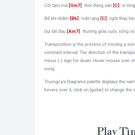
Cõi tạm mà
[
Gm7
]
thôi đừng sân
[
C
]
si lòn
Để khi nhắm
[
Bb
]
mắt rạng
[
C
]
ngời thay h
Dụi tắt đau
[
Am7
]
thương giữa cuộc sống v
Transposition is the process of moving a son
constant interval. The direction of the transpo
minus (-) sign for down. Hover mouse over ch
song.
Truongca's Diagrams palette displays the nam
hovers over it, click on [guitar] to change the 
Play Tì