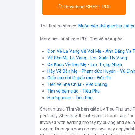
Download SHEET PDF
The first sentence:
Muôn nẻo thế gian bụi cát 
More similar sheets PDF
Tìm về bến giác
:
Con Về La Vang Về Với Mẹ - Ánh Đăng Và
Về Bên Mẹ La Vang - Lm. Xuân Hy Vọng
Ca Khúc Về Bên Mẹ - Lm. Trọng Nhân
Hãy Về Bên Mẹ - Phạm đức Huyến - Vũ Đìn
Giấc mơ chỉ là giấc mơ - Đức Trí
Tiến về nhà Chúa - Viết Chung
Tìm về bến giác - Tiều Phu
Hương xuân - Tiều Phu
Sheet music
Tìm về bến giác
by Tiều Phu and P
perfectly. Sheets with notes and chords are for
involved with earning money by buying and sellin
owner. Truongca.com do not own any copyright