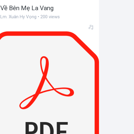
Về Bên Mẹ La Vang
Lm. Xuân Hy Vọng • 200 views