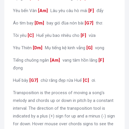
Yêu bến Vân
[
Am
]
Lâu yêu câu hò mái
[
F
]
đẩy
Áo tím bay
[
Dm
]
bay gió đùa nón bài
[
G7
]
thơ.
Tôi yêu
[
C
]
Huế yêu bao nhiêu cho
[
F
]
vừa
Yêu Thiên
[
Dm
]
Mụ tiếng kệ kinh vẳng
[
G
]
vọng
Tiếng chuông ngân
[
Am
]
vang tâm hồn lắng
[
F
]
đọng
Huế bây
[
G7
]
chừ răng đẹp rứa Huế
[
C
]
ơi.
Transposition is the process of moving a song's
melody and chords up or down in pitch by a constant
interval. The direction of the transposition tool is
indicated by a plus (+) sign for up and a minus (-) sign
for down. Hover mouse over chords signs to see the