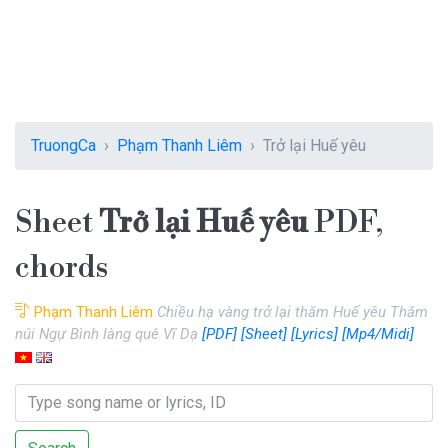
TruongCa
Phạm Thanh Liêm
Trở lại Huế yêu
Sheet
Trở lại Huế yêu
PDF,
chords
Phạm Thanh Liêm
Chiều hạ vàng trở lại thăm Huế yêu Thăm
núi Ngự Bình làng quê Vĩ Dạ
[PDF]
[Sheet]
[Lyrics]
[Mp4/Midi]