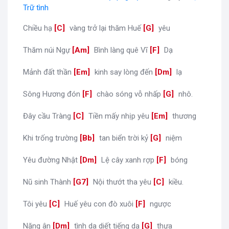
Trữ tình
Chiều hạ
[
C
]
vàng trở lại thăm Huế
[
G
]
yêu
Thăm núi Ngự
[
Am
]
Bình làng quê Vĩ
[
F
]
Dạ
Mảnh đất thần
[
Em
]
kinh say lòng đến
[
Dm
]
lạ
Sông Hương đón
[
F
]
chào sóng vỗ nhấp
[
G
]
nhô.
Đây cầu Tràng
[
C
]
Tiền mấy nhịp yêu
[
Em
]
thương
Khi trống trường
[
Bb
]
tan biển trời kỷ
[
G
]
niệm
Yêu đường Nhật
[
Dm
]
Lệ cây xanh rợp
[
F
]
bóng
Nũ sinh Thành
[
G7
]
Nội thướt tha yêu
[
C
]
kiều.
Tôi yêu
[
C
]
Huế yêu con đò xuôi
[
F
]
ngược
Nặng ân
[
Dm
]
tình da diết tiếng dạ
[
G
]
thưa