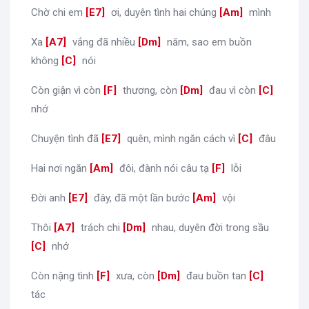
Chờ chi em
[
E7
]
ơi, duyên tình hai chúng
[
Am
]
mình
Xa
[
A7
]
vắng đã nhiều
[
Dm
]
năm, sao em buồn
không
[
C
]
nói
Còn giận vì còn
[
F
]
thương, còn
[
Dm
]
đau vì còn
[
C
]
nhớ
Chuyện tình đã
[
E7
]
quên, mình ngăn cách vì
[
C
]
đâu
Hai nơi ngăn
[
Am
]
đôi, đành nói câu tạ
[
F
]
lỗi
Đời anh
[
E7
]
đây, đã một lần bước
[
Am
]
vội
Thôi
[
A7
]
trách chi
[
Dm
]
nhau, duyên đời trong sầu
[
C
]
nhớ
Còn nặng tình
[
F
]
xưa, còn
[
Dm
]
đau buồn tan
[
C
]
tác