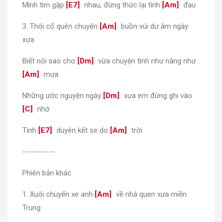
Mình tìm gặp
[
E7
]
nhau, đừng thức lại tình
[
Am
]
đau
3. Thôi cố quên chuyện
[
Am
]
buồn vùi dư âm ngày
xưa
Biết nói sao cho
[
Dm
]
vừa chuyện tình như nắng như
[
Am
]
mưa
Những ước nguyện ngày
[
Dm
]
xưa em đừng ghi vào
[
C
]
nhớ
Tình
[
E7
]
duyên kết se do
[
Am
]
trời.
-----------
Phiên bản khác
1. Xuôi chuyến xe anh
[
Am
]
về nhà quen xưa miền
Trung