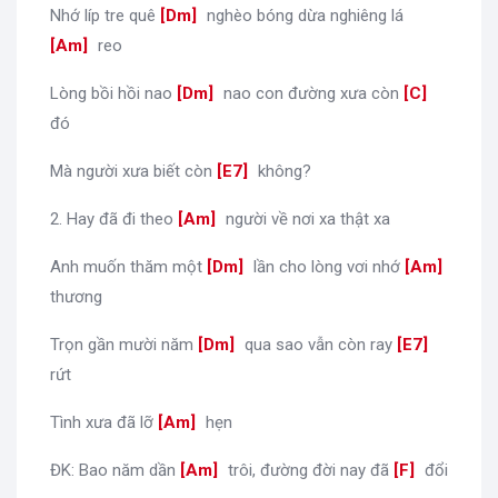
Nhớ líp tre quê
[
Dm
]
nghèo bóng dừa nghiêng lá
[
Am
]
reo
Lòng bồi hồi nao
[
Dm
]
nao con đường xưa còn
[
C
]
đó
Mà người xưa biết còn
[
E7
]
không?
2. Hay đã đi theo
[
Am
]
người về nơi xa thật xa
Anh muốn thăm một
[
Dm
]
lần cho lòng vơi nhớ
[
Am
]
thương
Trọn gần mười năm
[
Dm
]
qua sao vẫn còn ray
[
E7
]
rứt
Tình xưa đã lỡ
[
Am
]
hẹn
ĐK: Bao năm dần
[
Am
]
trôi, đường đời nay đã
[
F
]
đổi