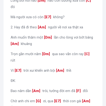
Lòng bồi hồi nao
[
Dm
]
nao con đường xưa còn
[
C
]
đó
Mà người xưa có còn
[
E7
]
không?
2. Hay đã đi theo
[
Am
]
người về nơi xa thật xa
Anh muốn thăm một
[
Dm
]
lần cho lòng vơi bớt bâng
[
Am
]
khuâng
Trọn gần mười năm
[
Dm
]
qua sao vẫn còn ray
[
C
]
rứt
Vì
[
E7
]
trời xui khiến anh bội
[
Am
]
thề.
ĐK:
Bao năm dần
[
Am
]
trôi, tưởng đời em đã
[
F
]
đổi
Chờ anh chi em
[
G
]
ơi, qua
[
E7
]
thời con gái
[
Am
]