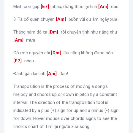
Mình còn gặp
[
E7
]
nhau, đừng thức lại tình
[
Am
]
đau
3. Ta cố quên chuyện
[
Am
]
buồn vùi dư âm ngày xưa
Tháng năm đã xa
[
Dm
]
rồi chuyện tình như nắng như
[
Am
]
mưa
Có ước nguyện dài
[
Dm
]
lâu cũng không được bên
[
E7
]
nhau
Đành gác lại tình
[
Am
]
đau!
Transposition is the process of moving a song's
melody and chords up or down in pitch by a constant
interval. The direction of the transposition tool is
indicated by a plus (+) sign for up and a minus (-) sign
for down. Hover mouse over chords signs to see the
chords chart of Tìm lại người xưa song.