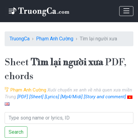
TruongCa
Phạm Anh Cường
Tìm lại người xưa
Sheet
Tìm lại người xưa
PDF,
chords
Phạm Anh Cường
Xuôi chuyến xe anh về nhà quen xưa miền
Trung
[PDF]
[Sheet]
[Lyrics]
[Mp4/Midi]
[Story and comment]
Search