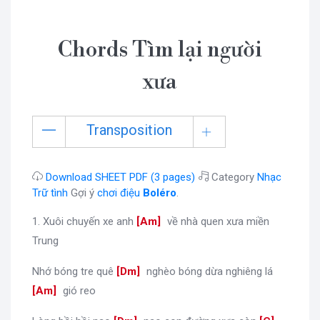
Chords Tìm lại người
xưa
Transposition
Download SHEET PDF (3 pages)
Category
Nhạc
Trữ tình
Gợi ý
chơi điệu
Boléro
.
1. Xuôi chuyến xe anh
[
Am
]
về nhà quen xưa miền
Trung
Nhớ bóng tre quê
[
Dm
]
nghèo bóng dừa nghiêng lá
[
Am
]
gió reo