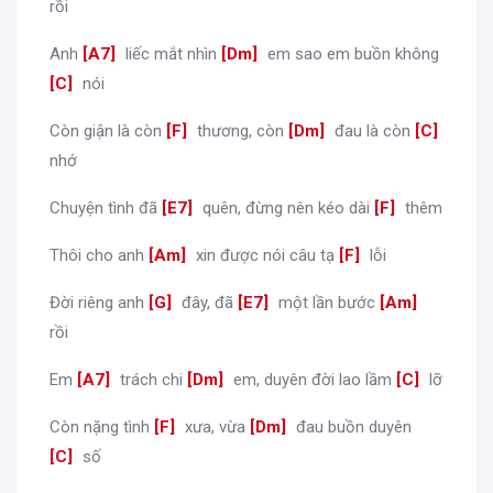
rồi
Anh
[
A7
]
liếc mắt nhìn
[
Dm
]
em sao em buồn không
[
C
]
nói
Còn giận là còn
[
F
]
thương, còn
[
Dm
]
đau là còn
[
C
]
nhớ
Chuyện tình đã
[
E7
]
quên, đừng nên kéo dài
[
F
]
thêm
Thôi cho anh
[
Am
]
xin được nói câu tạ
[
F
]
lỗi
Đời riêng anh
[
G
]
đây, đã
[
E7
]
một lần bước
[
Am
]
rồi
Em
[
A7
]
trách chi
[
Dm
]
em, duyên đời lao lầm
[
C
]
lỡ
Còn nặng tình
[
F
]
xưa, vừa
[
Dm
]
đau buồn duyên
[
C
]
số