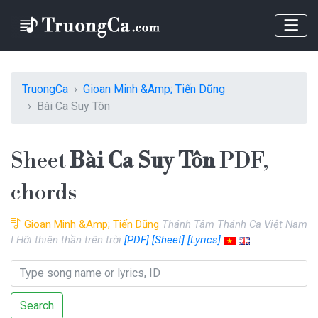
TruongCa
Gioan Minh &Amp; Tiến Dũng
Bài Ca Suy Tôn
Sheet
Bài Ca Suy Tôn
PDF,
chords
Gioan Minh &Amp; Tiến Dũng
Thánh Tâm Thánh Ca Việt Nam
I Hỡi thiên thần trên trời
[PDF]
[Sheet]
[Lyrics]
Search