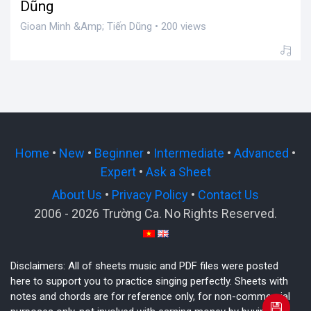
Dũng
Gioan Minh &Amp; Tiến Dũng • 200 views
Home
•
New
•
Beginner
•
Intermediate
•
Advanced
•
Expert
•
Ask a Sheet
About Us
•
Privacy Policy
•
Contact Us
2006 - 2026 Trường Ca. No Rights Reserved.
Disclaimers: All of sheets music and PDF files were posted
here to support you to practice singing perfectly. Sheets with
notes and chords are for reference only, for non-commercial