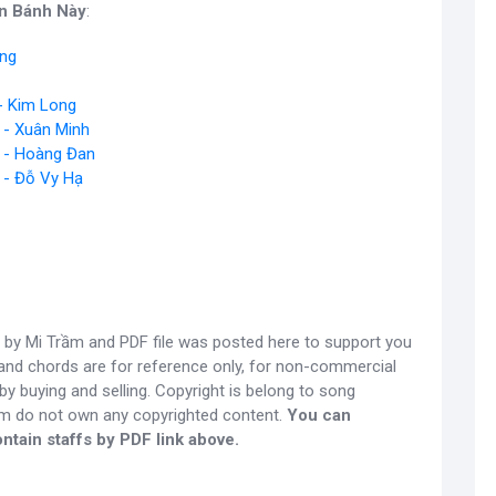
Ăn Bánh Này
:
ung
- Kim Long
 - Xuân Minh
 - Hoàng Đan
 - Đỗ Vy Hạ
by Mi Trầm and PDF file was posted here to support you
s and chords are for reference only, for non-commercial
y buying and selling. Copyright is belong to song
om do not own any copyrighted content.
You can
ntain staffs by PDF link above.