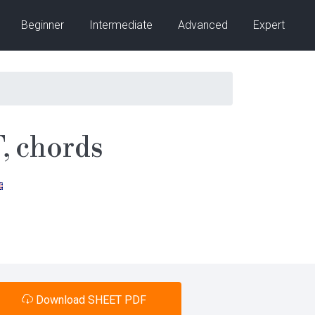
Beginner
Intermediate
Advanced
Expert
 chords
Download SHEET PDF