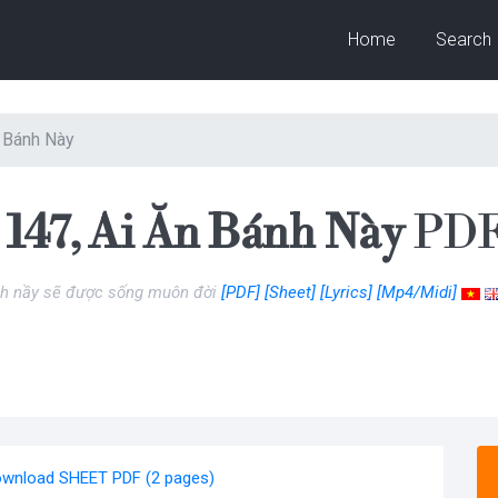
Home
Search
n Bánh Này
147, Ai Ăn Bánh Này
PDF,
nh nầy sẽ được sống muôn đời
[PDF]
[Sheet]
[Lyrics]
[Mp4/Midi]
wnload SHEET PDF (2 pages)