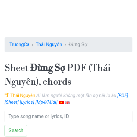
TruongCa
Thái Nguyên
Đừng Sợ
Sheet
Đừng Sợ
PDF (Thái
Nguyên), chords
Thái Nguyên
Ai làm người không một lần sợ hãi lo âu
[PDF]
[Sheet]
[Lyrics]
[Mp4/Midi]
Search