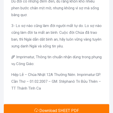
Dù đời có những đêm đen, dù rằng khốn khó nhiều
phen bước chân mịt mờ, nhưng không vì sợ mà sống
bâng quơ.
3- Lo sợ nào cũng làm đời người mất tự do. Lo sợ nào
cũng làm đời ta mất an bình. Cuộc đời Chúa đã trao
ban, thì Ngài dẫn dắt bình an, hãy luôn vững vàng tuyên
xưng danh Ngài và sống tin yêu.
🌾 Imprimatur, Thông tin chuẩn nhận dùng trong phụng
vụ Công Giáo:
Hiệp Lễ – Chúa Nhật 12A Thường Niên. Imprimatur:GP.
Cần Thơ – 01.02.2007 – GM. Stêphanô Tri Bửu Thiên –
TT Thánh Tình Ca
Download SHEET PDF