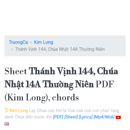
TruongCa
Kim Long
Thánh Vịnh 144, Chúa Nhật 14A Thường Niên
Sheet
Thánh Vịnh 144, Chúa
Nhật 14A Thường Niên
PDF
(Kim Long), chords
Kim Long
Lạy Chúa con thờ là Vua của con con chúc tụng
danh Chúa đến muôn đời
[PDF]
[Sheet]
[Lyrics]
[Mp4/Midi]