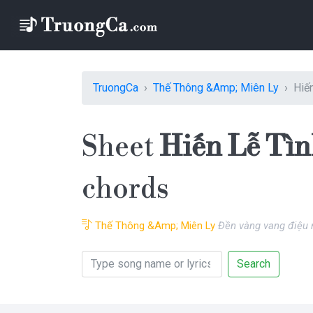
TruongCa
Thế Thông &Amp; Miên Ly
Hiế
Sheet
Hiến Lễ Tìn
chords
Thế Thông &Amp; Miên Ly
Đền vàng vang điệu 
Search