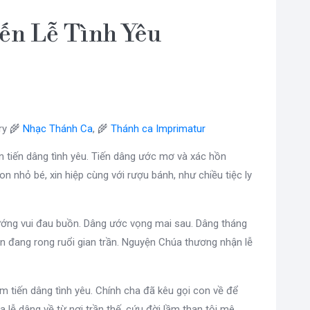
ến Lễ Tình Yêu
ry 🌾
Nhạc Thánh Ca
, 🌾
Thánh ca Imprimatur
n tiến dâng tình yêu. Tiến dâng ước mơ và xác hồn
on nhỏ bé, xin hiệp cùng với rượu bánh, như chiều tiệc ly
sướng vui đau buồn. Dâng ước vọng mai sau. Dâng tháng
n đang rong ruổi gian trần. Nguyện Chúa thương nhận lễ
 tiến dâng tình yêu. Chính cha đã kêu gọi con về để
lễ dâng về từ nơi trần thế, cứu đời lầm than tội mê