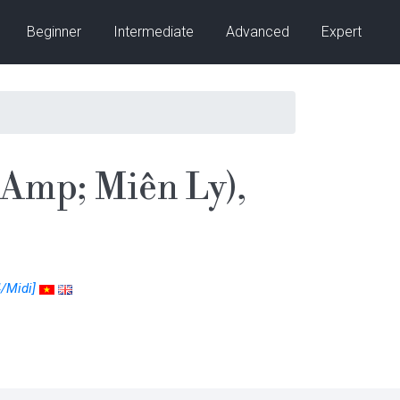
Beginner
Intermediate
Advanced
Expert
Amp; Miên Ly),
/Midi]