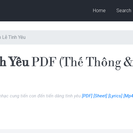
Home
Search
n Lễ Tình Yêu
h Yêu
PDF (Thế Thông &
nhạc cung tiến con đến tiến dâng tình yêu
[PDF]
[Sheet]
[Lyrics]
[Mp4