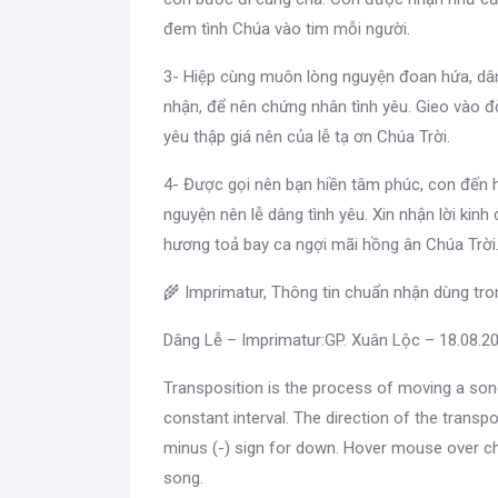
đem tình Chúa vào tim mỗi người.
3- Hiệp cùng muôn lòng nguyện đoan hứa, dân
nhận, để nên chứng nhân tình yêu. Gieo vào đờ
yêu thập giá nên của lễ tạ ơn Chúa Trời.
4- Được gọi nên bạn hiền tâm phúc, con đến h
nguyện nên lễ dâng tình yêu. Xin nhận lời ki
hương toả bay ca ngợi mãi hồng ân Chúa Trời
🌾 Imprimatur, Thông tin chuẩn nhận dùng tr
Dâng Lễ – Imprimatur:GP. Xuân Lộc – 18.08.
Transposition is the process of moving a son
constant interval. The direction of the transpo
minus (-) sign for down. Hover mouse over ch
song.