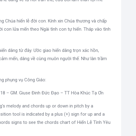
g Chúa hiến lễ đời con. Kính xin Chúa thương và chấp
i con lửa mến theo Ngài tình con tự hiến. Tháp vào tình
iến dâng từ đây. Ước giao hiến dâng trọn xác hồn,
nh cảm mến, dâng về cùng muôn người thế. Như làn trầm
.
ong phụng vụ Công Giáo:
2018 – GM. Giuse Đinh Đức Đạo – TT Hòa Khúc Tạ Ơn
g's melody and chords up or down in pitch by a
sition tool is indicated by a plus (+) sign for up and a
ords signs to see the chords chart of Hiến Lễ Tình Yêu