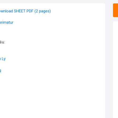
wnload SHEET PDF (2 pages)
primatur
Yêu
:
 Ly
g