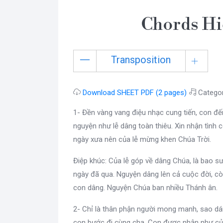
Chords Hi
Transposition
Download SHEET PDF (2 pages)
Catego
1- Đền vàng vang điệu nhạc cung tiến, con đế
nguyện như lễ dâng toàn thiêu. Xin nhận tình c
ngày xưa nên của lễ mừng khen Chúa Trời.
Điệp khúc: Của lễ góp về dâng Chúa, là bao 
ngày đã qua. Nguyện dâng lên cả cuộc đời, cò
con dâng. Nguyện Chúa ban nhiều Thánh ân.
2- Chỉ là thân phận người mong manh, sao dám
con bước đi cùng cha. Con được nhận như của 