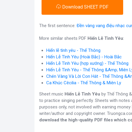
Download SHEET PDF
The first sentence:
Đền vàng vang điệu nhạc cun
More similar sheets PDF
Hiến Lễ Tình Yêu
:
Hiến lễ tình yêu - Thế Thông
Hiến Lễ Tình Yêu (Hoài Bắc) - Hoài Bắc
Hiến Lễ Tình Yêu (hợp xướng) - Thế Thông
Hiến Lễ Tình Yêu - Thế Thông &Amp; Miên L
Chén Vàng Và Lời Con Hát - Thế Thông &Am
Ca Khúc Cêcilia - Thế Thông & Miên Ly
Sheet music
Hiến Lễ Tình Yêu
by Thế Thông &A
to practice singing perfectly. Sheets with note
purposes only, not involved with earning money b
writer/author and copyright owner. Truongca.c
download the high-quality PDF files which co