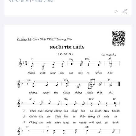
Vũ Đình Ân • 450 views