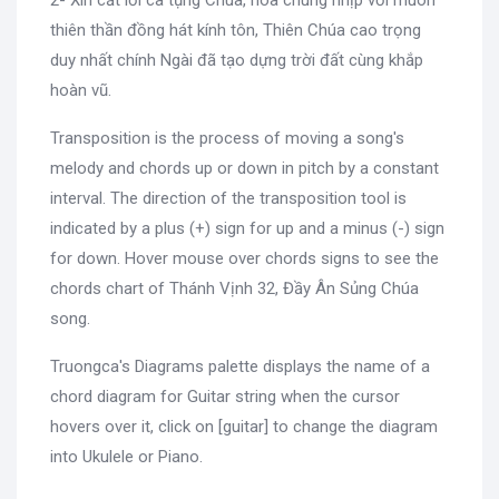
2- Xin cất lời ca tụng Chúa, hòa chung nhịp với muôn
thiên thần đồng hát kính tôn, Thiên Chúa cao trọng
duy nhất chính Ngài đã tạo dựng trời đất cùng khắp
hoàn vũ.
Transposition is the process of moving a song's
melody and chords up or down in pitch by a constant
interval. The direction of the transposition tool is
indicated by a plus (+) sign for up and a minus (-) sign
for down. Hover mouse over chords signs to see the
chords chart of Thánh Vịnh 32, Đầy Ân Sủng Chúa
song.
Truongca's Diagrams palette displays the name of a
chord diagram for Guitar string when the cursor
hovers over it, click on [guitar] to change the diagram
into Ukulele or Piano.