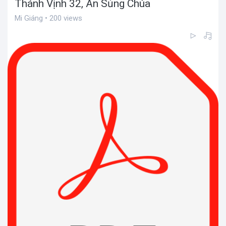
Thánh Vịnh 32, Ân Sủng Chúa
Mi Giáng • 200 views