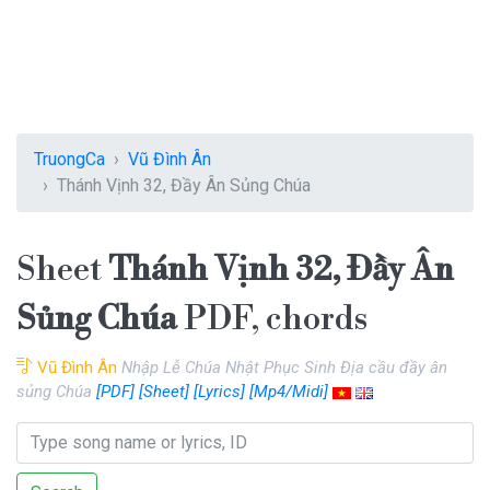
TruongCa
Vũ Đình Ân
Thánh Vịnh 32, Đầy Ân Sủng Chúa
Sheet
Thánh Vịnh 32, Đầy Ân
Sủng Chúa
PDF, chords
Vũ Đình Ân
Nhập Lễ Chúa Nhật Phục Sinh Địa cầu đầy ân
sủng Chúa
[PDF]
[Sheet]
[Lyrics]
[Mp4/Midi]