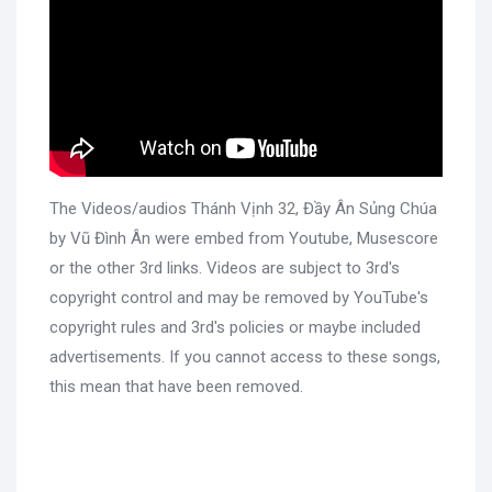
The Videos/audios Thánh Vịnh 32, Đầy Ân Sủng Chúa
by Vũ Đình Ân were embed from Youtube, Musescore
or the other 3rd links. Videos are subject to 3rd's
copyright control and may be removed by YouTube's
copyright rules and 3rd's policies or maybe included
advertisements. If you cannot access to these songs,
this mean that have been removed.