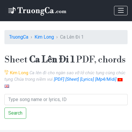
TruongCa
Kim Long
Ca Lên Đi 1
Sheet
Ca Lên Đi 1
PDF, chords
Kim Long
Ca lên đi cho ngàn sao vỡ lở chúc tụng cùng chúc
tụng Chúa trong niềm vui
[PDF]
[Sheet]
[Lyrics]
[Mp4/Midi]
Search