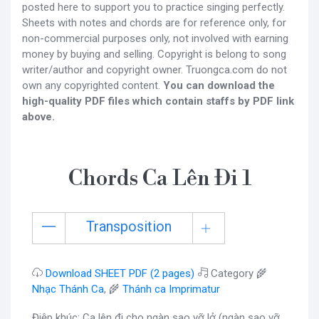
posted here to support you to practice singing perfectly.
Sheets with notes and chords are for reference only, for
non-commercial purposes only, not involved with earning
money by buying and selling. Copyright is belong to song
writer/author and copyright owner. Truongca.com do not
own any copyrighted content.
You can download the
high-quality PDF files which contain staffs by PDF link
above.
Chords Ca Lên Đi 1
Transposition
Download SHEET PDF (2 pages)
Category 🌾
Nhạc Thánh Ca
, 🌾
Thánh ca Imprimatur
Điệp khúc: Ca lên đi cho ngàn sao vỡ lở (ngàn sao vỡ