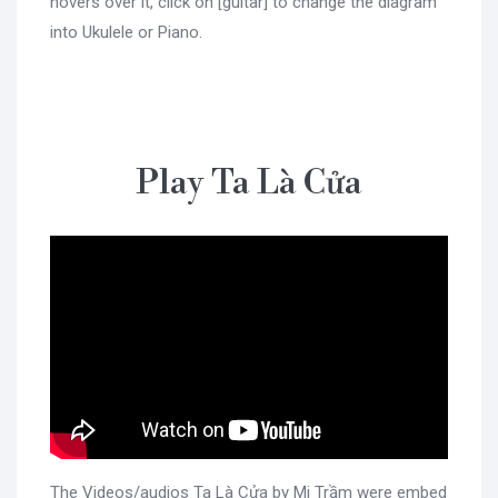
hovers over it, click on [guitar] to change the diagram
into Ukulele or Piano.
Play Ta Là Cửa
The Videos/audios Ta Là Cửa by Mi Trầm were embed