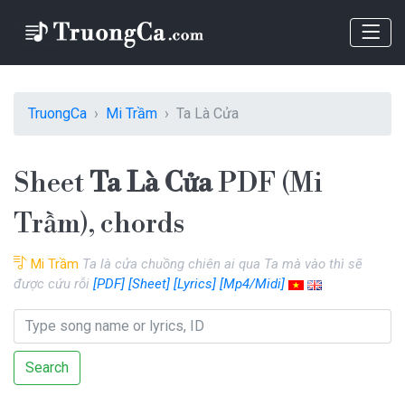
TruongCa
Mi Trầm
Ta Là Cửa
Sheet
Ta Là Cửa
PDF (Mi
Trầm), chords
Mi Trầm
Ta là cửa chuồng chiên ai qua Ta mà vào thì sẽ
được cứu rỗi
[PDF]
[Sheet]
[Lyrics]
[Mp4/Midi]
Search