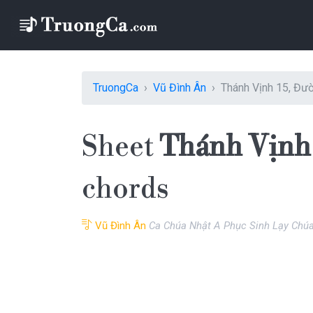
TruongCa
Vũ Đình Ân
Thánh Vịnh 15, Đư
Sheet
Thánh Vịnh 
chords
Vũ Đình Ân
Ca Chúa Nhật A Phục Sinh Lạy Chúa