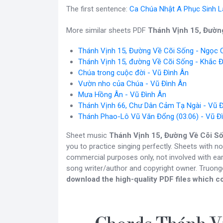
The first sentence:
Ca Chúa Nhật A Phục Sinh L
More similar sheets PDF
Thánh Vịnh 15, Đườn
Thánh Vịnh 15, Đường Về Cõi Sống - Ngọc 
Thánh Vịnh 15, đường Về Cõi Sống - Khắc 
Chúa trong cuộc đời - Vũ Đình Ân
Vườn nho của Chúa - Vũ Đình Ân
Mưa Hồng Ân - Vũ Đình Ân
Thánh Vịnh 66, Chư Dân Cảm Tạ Ngài - Vũ 
Thánh Phao-Lô Vũ Văn Đổng (03.06) - Vũ Đ
Sheet music
Thánh Vịnh 15, Đường Về Cõi S
you to practice singing perfectly. Sheets with n
commercial purposes only, not involved with ear
song writer/author and copyright owner. Truon
download the high-quality PDF files which co