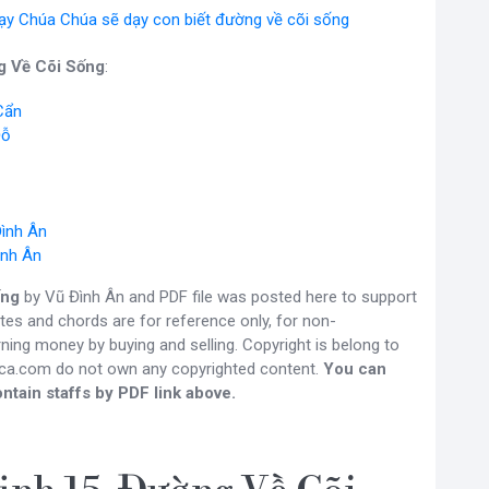
ạy Chúa Chúa sẽ dạy con biết đường về cõi sống
g Về Cõi Sống
:
Cẩn
Đỗ
Đình Ân
ình Ân
ống
by Vũ Đình Ân and PDF file was posted here to support
otes and chords are for reference only, for non-
ning money by buying and selling. Copyright is belong to
gca.com do not own any copyrighted content.
You can
ntain staffs by PDF link above.