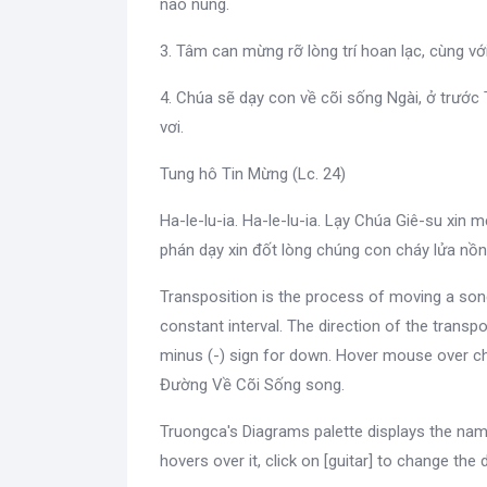
nao núng.
3. Tâm can mừng rỡ lòng trí hoan lạc, cùng vớ
4. Chúa sẽ dạy con về cõi sống Ngài, ở trướ
vơi.
Tung hô Tin Mừng (Lc. 24)
Ha-le-lu-ia. Ha-le-lu-ia. Lạy Chúa Giê-su xin 
phán dạy xin đốt lòng chúng con cháy lửa nồn
Transposition is the process of moving a son
constant interval. The direction of the transpo
minus (-) sign for down. Hover mouse over ch
Đường Về Cõi Sống song.
Truongca's Diagrams palette displays the nam
hovers over it, click on [guitar] to change the 