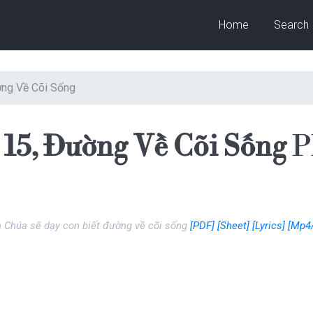
Home
Search
ờng Về Cõi Sống
15, Đường Về Cõi Sống
P
 Chúa sẽ dạy con biết đường về cõi sống
[PDF]
[Sheet]
[Lyrics]
[Mp4/