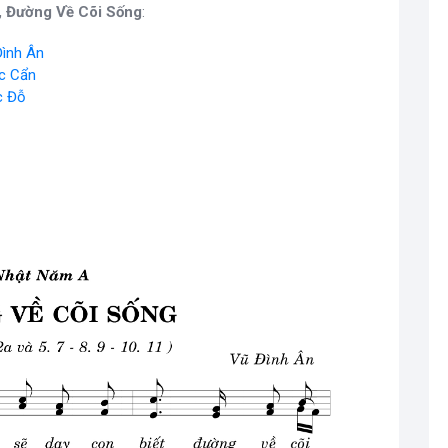
, Đường Về Cõi Sống
:
Đình Ân
c Cẩn
c Đỗ