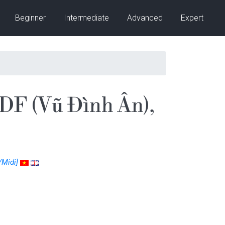
Beginner
Intermediate
Advanced
Expert
DF (Vũ Đình Ân),
Midi]