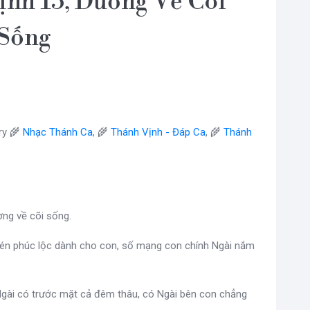
nh 15, Đường Về Cõi
Sống
ry 🌾
Nhạc Thánh Ca
, 🌾
Thánh Vịnh - Đáp Ca
, 🌾
Thánh
ờng về cõi sống.
chén phúc lộc dành cho con, số mạng con chính Ngài nắm
Ngài có trước mặt cả đêm thâu, có Ngài bên con chẳng