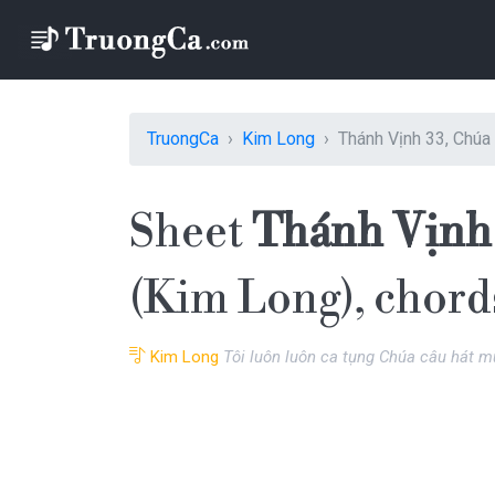
TruongCa
Kim Long
Thánh Vịnh 33, Chú
Sheet
Thánh Vịnh
(Kim Long), chord
Kim Long
Tôi luôn luôn ca tụng Chúa câu hát 