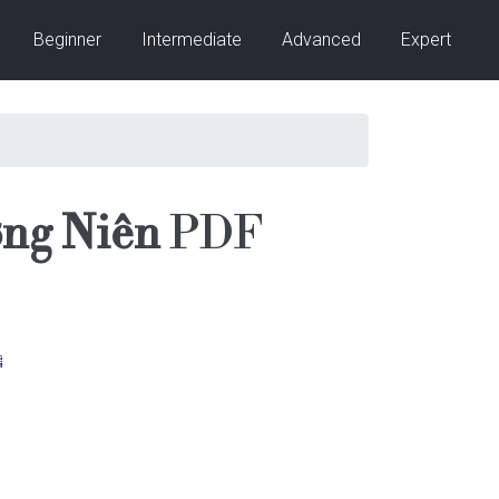
Beginner
Intermediate
Advanced
Expert
ờng Niên
PDF