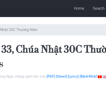
Home
Search
a Nhật 30C Thường Niên
 33, Chúa Nhật 30C Thư
s
mừng Ngài chẳng ngớt trên môi
[PDF]
[Sheet]
[Lyrics]
[Mp4/Midi]