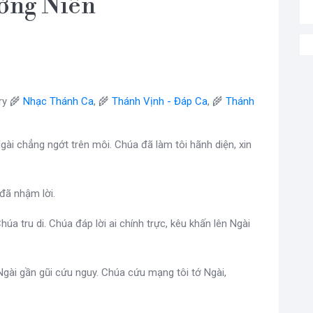
ờng Niên
ry 🌾
Nhạc Thánh Ca
, 🌾
Thánh Vịnh - Đáp Ca
, 🌾
Thánh
gài chẳng ngớt trên môi. Chúa đã làm tôi hãnh diện, xin
đã nhậm lời.
Chúa tru di. Chúa đáp lời ai chính trực, kêu khấn lên Ngài
gài gần gũi cứu nguy. Chúa cứu mạng tôi tớ Ngài,