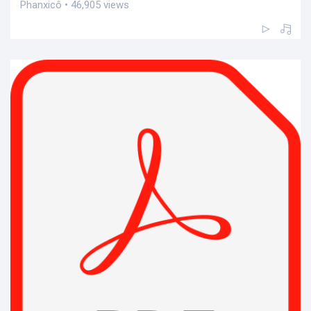
Phanxicô • 46,905 views