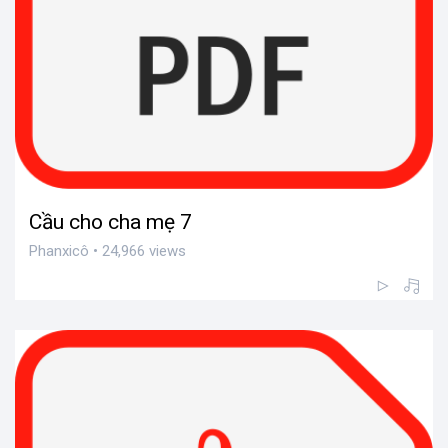
Cầu cho cha mẹ 7
Phanxicô • 24,966 views