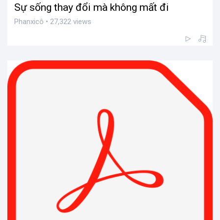
Sự sống thay đổi mà không mất đi
Phanxicô • 27,322 views