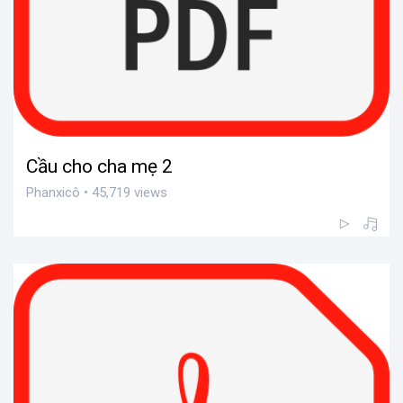
Cầu cho cha mẹ 2
Phanxicô • 45,719 views