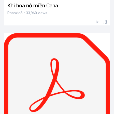
Khi hoa nở miền Cana
Phanxicô • 33,960 views