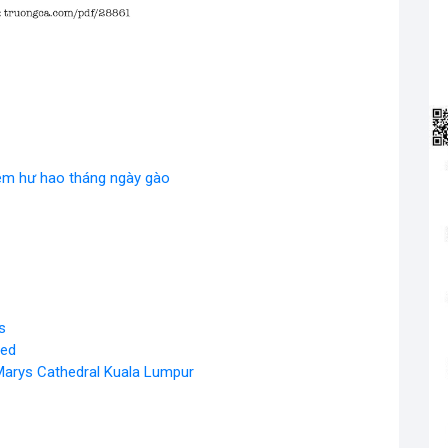
êm hư hao tháng ngày gào
s
ned
 Marys Cathedral Kuala Lumpur