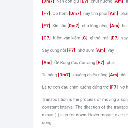
[
Dm7
]
Nên còn giữ
[
E7
]
chút hương
[
Am
]
t
[
F7
]
Có hôm
[
Dm7
]
nay tình phôi
[
Am
]
pha
[
F7
]
Kín sâu
[
Dm7
]
như lòng riêng
[
Am
]
hai
[
G7
]
Kiếm vẫn kiếm
[
C
]
gì thôi mãi
[
E7
]
say
Say cùng nỗi
[
F7
]
nhớ sum
[
Am
]
vầy
[
Am
]
Ôi! Bóng đời, đời vàng
[
F7
]
phai
Ta bâng
[
Dm7
]
khuâng chiều nắng
[
Am
]
dài
Lạ từ cơn đau chìm xuống đứng trơ
[
F7
]
vơ h
Transposition is the process of moving a son
constant interval. The direction of the transpo
minus (-) sign for down. Hover mouse over ch
song.