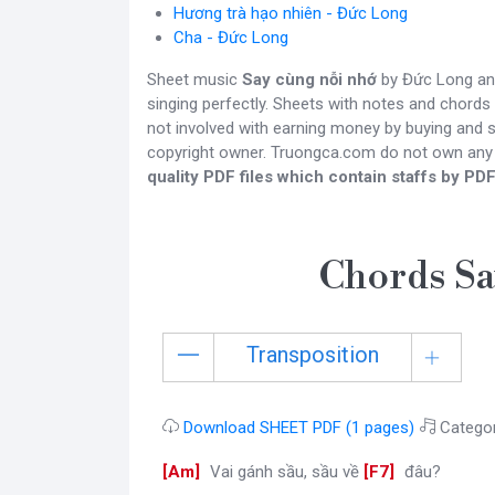
Hương trà hạo nhiên - Đức Long
Cha - Đức Long
Sheet music
Say cùng nỗi nhớ
by Đức Long and
singing perfectly. Sheets with notes and chords
not involved with earning money by buying and se
copyright owner. Truongca.com do not own any
quality PDF files which contain staffs by PDF
Chords Sa
Transposition
Download SHEET PDF (1 pages)
Catego
[
Am
]
Vai gánh sầu, sầu về
[
F7
]
đâu?