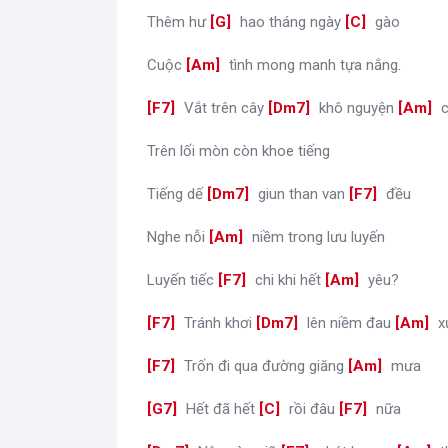
Thêm hư
[
G
]
hao tháng ngày
[
C
]
gào
Cuộc
[
Am
]
tình mong manh tựa nắng.
[
F7
]
Vắt trên cây
[
Dm7
]
khô nguyện
[
Am
]
c
Trên lối mòn còn khoe tiếng
Tiếng dế
[
Dm7
]
giun than van
[
F7
]
đều
Nghe nỗi
[
Am
]
niềm trong lưu luyến
Luyến tiếc
[
F7
]
chi khi hết
[
Am
]
yêu?
[
F7
]
Tránh khơi
[
Dm7
]
lên niềm đau
[
Am
]
x
[
F7
]
Trốn đi qua đường giăng
[
Am
]
mưa
[
G7
]
Hết đã hết
[
C
]
rồi đâu
[
F7
]
nữa