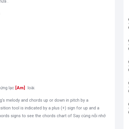
hừa .
i
ứng lạc
[
Am
]
loài.
g's melody and chords up or down in pitch by a
sition tool is indicated by a plus (+) sign for up and a
ords signs to see the chords chart of Say cùng nỗi nhớ