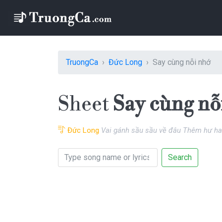
TruongCa
Đức Long
Say cùng nỗi nhớ
Sheet
Say cùng nỗ
Đức Long
Vai gánh sầu sầu về đâu Thêm hư h
Search