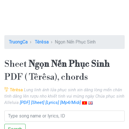
TruongCa
Têrêsa
Ngọn Nến Phục Sinh
Sheet
Ngọn Nến Phục Sinh
PDF ( Têrêsa), chords
Têrêsa
Lung linh ánh lửa phục sinh xin dâng lòng mến chân
tình dâng lên rượu nho khiết tinh vui mừng ngày Chúa phục sinh
Alleluia
[PDF]
[Sheet]
[Lyrics]
[Mp4/Midi]