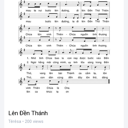
Lên Đền Thánh
Têrêsa • 200 views