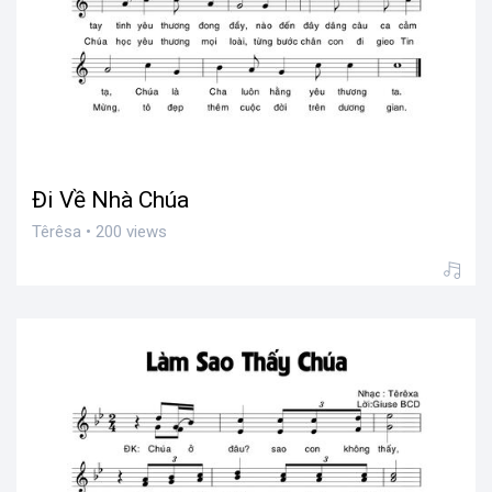
Đi Về Nhà Chúa
Têrêsa • 200 views