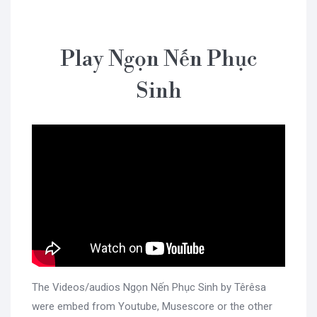
Play Ngọn Nến Phục
Sinh
The Videos/audios Ngọn Nến Phục Sinh by Têrêsa
were embed from Youtube, Musescore or the other