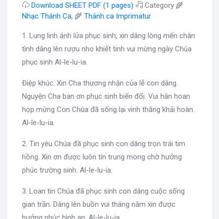
Download SHEET PDF (1 pages)
Category 🌾
Nhạc Thánh Ca
, 🌾
Thánh ca Imprimatur
1. Lung linh ánh lửa phục sinh, xin dâng lòng mến chân
tình dâng lên rượu nho khiết tinh vui mừng ngày Chúa
phục sinh Al-le-lu-ia.
Điệp khúc. Xin Cha thương nhận của lễ con dâng.
Nguyện Cha ban ơn phục sinh biến đổi. Vui hân hoan
họp mừng Con Chúa đã sống lại vinh thắng khải hoàn.
Al-le-lu-ia.
2. Tin yêu Chúa đã phục sinh con dâng trọn trái tim
hồng. Xin ơn được luôn tín trung mong chờ hưởng
phúc trường sinh. Al-le-lu-ia.
3. Loan tin Chúa đã phục sinh con dâng cuộc sống
gian trần. Dâng lên buồn vui tháng năm xin được
hưởng phúc bình an. Al-le-lu-ia.