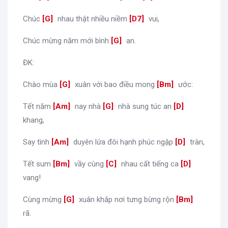
Chúc
[
G
]
nhau thật nhiều niềm
[
D7
]
vui,
Chúc mừng năm mới bình
[
G
]
an.
ĐK:
Chào mùa
[
G
]
xuân với bao điều mong
[
Bm
]
ước:
Tết năm
[
Am
]
nay nhà
[
G
]
nhà sung túc an
[
D
]
khang,
Say tình
[
Am
]
duyên lứa đôi hạnh phúc ngập
[
D
]
tràn,
Tết sum
[
Bm
]
vầy cùng
[
C
]
nhau cất tiếng ca
[
D
]
vang!
Cùng mừng
[
G
]
xuân khắp nơi tưng bừng rộn
[
Bm
]
rã.