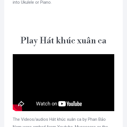
into Ukulele or Piano.
Play Hát khúc xuân ca
The Videos/audios Hát khúc xuân ca by Phan Bảo
Nam were embed from Youtube, Musescore or the