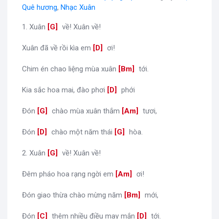
Quê hương
,
Nhạc Xuân
1. Xuân
[
G
]
về! Xuân về!
Xuân đã về rồi kìa em
[
D
]
ơi!
Chim én chao liệng mùa xuân
[
Bm
]
tới.
Kia sắc hoa mai, đào phơi
[
D
]
phới
Đón
[
G
]
chào mùa xuân thắm
[
Am
]
tươi,
Đón
[
D
]
chào một năm thái
[
G
]
hòa.
2. Xuân
[
G
]
về! Xuân về!
Đêm pháo hoa rạng ngời em
[
Am
]
ơi!
Đón giao thừa chào mừng năm
[
Bm
]
mới,
Đón
[
C
]
thêm nhiều điều may mắn
[
D
]
tới.