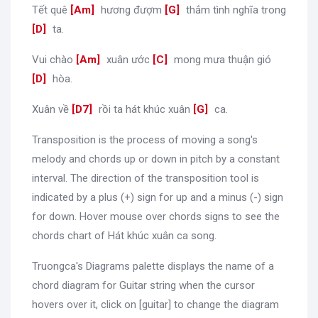
Tết quê
[
Am
]
hương đượm
[
G
]
thắm tình nghĩa trong
[
D
]
ta.
Vui chào
[
Am
]
xuân ước
[
C
]
mong mưa thuận gió
[
D
]
hòa.
Xuân về
[
D7
]
rồi ta hát khúc xuân
[
G
]
ca.
Transposition is the process of moving a song's
melody and chords up or down in pitch by a constant
interval. The direction of the transposition tool is
indicated by a plus (+) sign for up and a minus (-) sign
for down. Hover mouse over chords signs to see the
chords chart of Hát khúc xuân ca song.
Truongca's Diagrams palette displays the name of a
chord diagram for Guitar string when the cursor
hovers over it, click on [guitar] to change the diagram