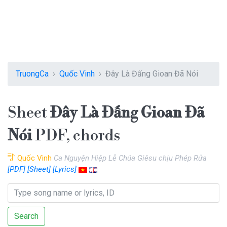
TruongCa
Quốc Vinh
Đây Là Đấng Gioan Đã Nói
Sheet
Đây Là Đấng Gioan Đã
Nói
PDF, chords
Quốc Vinh
Ca Nguyện Hiệp Lễ Chúa Giêsu chịu Phép Rửa
[PDF]
[Sheet]
[Lyrics]
Search