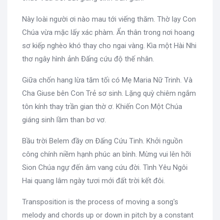
Này loài người ơi nào mau tới viếng thăm. Thờ lạy Con
Chúa vừa mặc lấy xác phàm. Ẩn thân trong nơi hoang
sơ kiếp nghèo khó thay cho ngai vàng. Kìa một Hài Nhi
thơ ngây hình ảnh Đấng cứu độ thế nhân.
Giữa chốn hang lừa tăm tối có Mẹ Maria Nữ Trinh. Và
Cha Giuse bên Con Trẻ sơ sinh. Lặng quỳ chiêm ngắm
tôn kính thay trần gian thờ ơ. Khiến Con Một Chúa
giáng sinh lầm than bơ vơ.
Bầu trời Belem đầy ơn Đấng Cứu Tinh. Khởi nguồn
công chính niềm hạnh phúc an bình. Mừng vui lên hỡi
Sion Chúa ngự đến âm vang cứu đời. Tình Yêu Ngôi
Hai quang lâm ngày tươi mới đất trời kết đôi.
Transposition is the process of moving a song's
melody and chords up or down in pitch by a constant