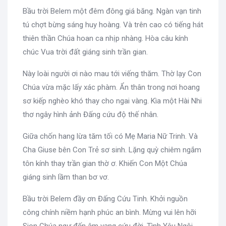
Bầu trời Belem một đêm đông giá băng. Ngàn vạn tinh
tú chợt bừng sáng huy hoàng. Và trên cao có tiếng hát
thiên thần Chúa hoan ca nhịp nhàng. Hòa câu kính
chúc Vua trời đất giáng sinh trần gian.
Này loài người ơi nào mau tới viếng thăm. Thờ lạy Con
Chúa vừa mặc lấy xác phàm. Ẩn thân trong nơi hoang
sơ kiếp nghèo khó thay cho ngai vàng. Kìa một Hài Nhi
thơ ngây hình ảnh Đấng cứu độ thế nhân.
Giữa chốn hang lừa tăm tối có Mẹ Maria Nữ Trinh. Và
Cha Giuse bên Con Trẻ sơ sinh. Lặng quỳ chiêm ngắm
tôn kính thay trần gian thờ ơ. Khiến Con Một Chúa
giáng sinh lầm than bơ vơ.
Bầu trời Belem đầy ơn Đấng Cứu Tinh. Khởi nguồn
công chính niềm hạnh phúc an bình. Mừng vui lên hỡi