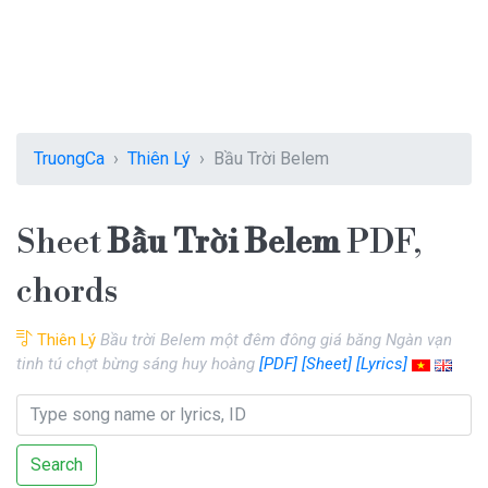
TruongCa
Thiên Lý
Bầu Trời Belem
Sheet
Bầu Trời Belem
PDF,
chords
Thiên Lý
Bầu trời Belem một đêm đông giá băng Ngàn vạn
tinh tú chợt bừng sáng huy hoàng
[PDF]
[Sheet]
[Lyrics]
Search