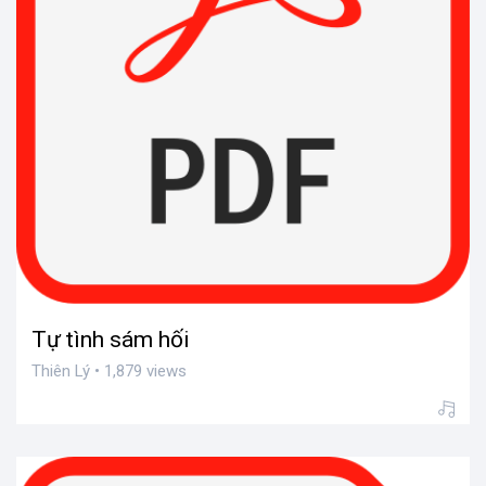
Tự tình sám hối
Thiên Lý • 1,879 views