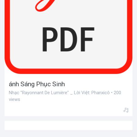
ánh Sáng Phục Sinh
Nhạc "Rayonnant De Lumière" _ Lời Việt: Phanxicô • 200
views