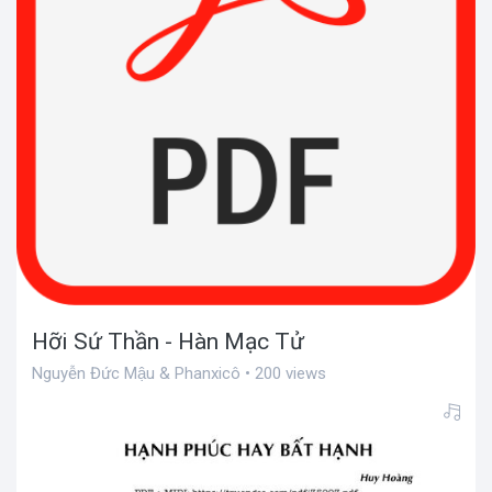
Hỡi Sứ Thần - Hàn Mạc Tử
Nguyễn Đức Mậu & Phanxicô • 200 views