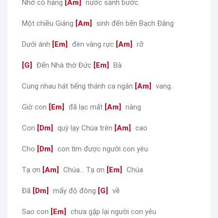
Nhớ cô hàng
[
Am
]
nước sánh bước.
Một chiều Giáng
[
Am
]
sinh đến bến Bạch Đằng
Dưới ánh
[
Em
]
đèn vàng rực
[
Am
]
rỡ
[
G
]
Đến Nhà thờ Đức
[
Em
]
Bà
Cung nhau hát tiếng thánh ca ngân
[
Am
]
vang.
Giờ con
[
Em
]
đã lạc mất
[
Am
]
nàng
Con
[
Dm
]
quỳ lạy Chúa trên
[
Am
]
cao
Cho
[
Dm
]
con tìm được người con yêu
Tạ ơn
[
Am
]
Chúa... Tạ ơn
[
Em
]
Chúa
Đã
[
Dm
]
mấy độ đông
[
G
]
về
Sao con
[
Em
]
chưa gặp lại người con yêu