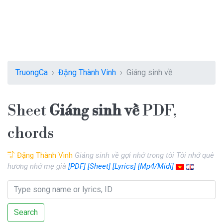
TruongCa
Đặng Thành Vinh
Giáng sinh về
Sheet
Giáng sinh về
PDF,
chords
Đặng Thành Vinh
Giáng sinh về gợi nhớ trong tôi Tôi nhớ quê
hương nhớ mẹ già
[PDF]
[Sheet]
[Lyrics]
[Mp4/Midi]
Search