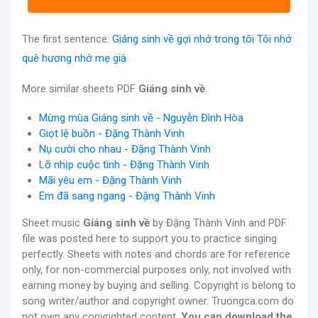
The first sentence:
Giáng sinh về gợi nhớ trong tôi Tôi nhớ
quê hương nhớ mẹ già
More similar sheets PDF
Giáng sinh về
:
Mừng mùa Giáng sinh về - Nguyễn Đình Hòa
Giọt lệ buồn - Đặng Thành Vinh
Nụ cười cho nhau - Đặng Thành Vinh
Lỡ nhịp cuộc tình - Đặng Thành Vinh
Mãi yêu em - Đặng Thành Vinh
Em đã sang ngang - Đặng Thành Vinh
Sheet music
Giáng sinh về
by Đặng Thành Vinh and PDF
file was posted here to support you to practice singing
perfectly. Sheets with notes and chords are for reference
only, for non-commercial purposes only, not involved with
earning money by buying and selling. Copyright is belong to
song writer/author and copyright owner. Truongca.com do
not own any copyrighted content.
You can download the