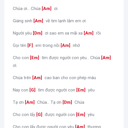
Chúa ơi... Chúa
[
Am
]
ơi.
Giáng sinh
[
Am
]
về tim lạnh lắm em ơi
Người yêu
[
Dm
]
ơi sao em xa mãi xa
[
Am
]
rồi
Gọi tên
[
F
]
em trong nỗi
[
Am
]
nhớ
Cho con
[
Em
]
tìm được người con yêu... Chúa
[
Am
]
ơi.
Chúa trên
[
Am
]
cao ban cho con phép màu
Nay con
[
G
]
tìm được người con
[
Em
]
yêu
Tạ ơn
[
Am
]
Chúa... Tạ ơn
[
Dm
]
Chúa
Cho con lấy
[
G
]
được người con
[
Em
]
yêu
Cho con lấy được người con yêu
[
Am
]
thương.