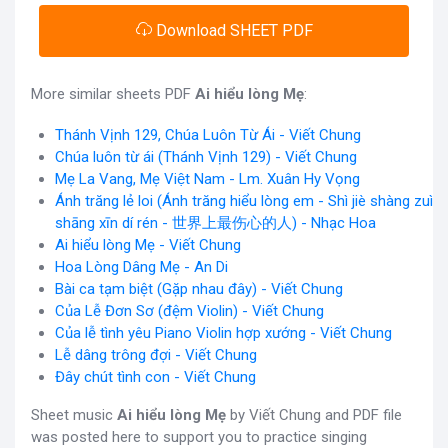
Download SHEET PDF
More similar sheets PDF
Ai hiểu lòng Mẹ
:
Thánh Vịnh 129, Chúa Luôn Từ Ái - Viết Chung
Chúa luôn từ ái (Thánh Vịnh 129) - Viết Chung
Mẹ La Vang, Mẹ Việt Nam - Lm. Xuân Hy Vọng
Ánh trăng lẻ loi (Ánh trăng hiểu lòng em - Shì jiè shàng zuì
shāng xīn dí rén - 世界上最伤心的人) - Nhạc Hoa
Ai hiểu lòng Mẹ - Viết Chung
Hoa Lòng Dâng Mẹ - An Di
Bài ca tạm biệt (Gặp nhau đây) - Viết Chung
Của Lễ Đơn Sơ (đệm Violin) - Viết Chung
Của lễ tình yêu Piano Violin hợp xướng - Viết Chung
Lễ dâng trông đợi - Viết Chung
Đây chút tình con - Viết Chung
Sheet music
Ai hiểu lòng Mẹ
by Viết Chung and PDF file
was posted here to support you to practice singing