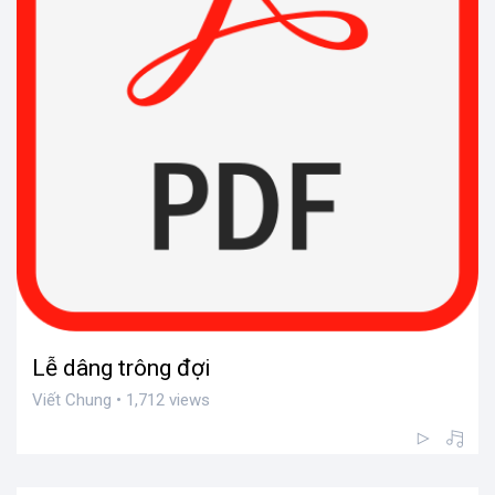
Lễ dâng trông đợi
Viết Chung • 1,712 views