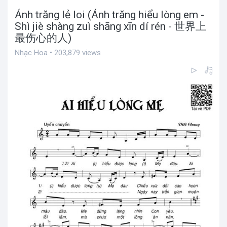
Ánh trăng lẻ loi (Ánh trăng hiểu lòng em -
Shì jiè shàng zuì shāng xīn dí rén - 世界上
最伤心的人)
Nhạc Hoa • 203,879 views