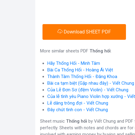
Download SHEET PDF
More similar sheets PDF
Thống hối
:
Hãy Thống Hối - Minh Tâm
Bài Ca Thống Hối - Hoàng Ái Việt
Thành Tâm Thống Hối - Đăng Khoa
Bài ca tạm biệt (Gặp nhau đây) - Viết Chung
Của Lễ Đơn Sơ (đệm Violin) - Viết Chung
Của lễ tình yêu Piano Violin hợp xướng - Viế
Lễ dâng trông đợi - Viết Chung
Đây chút tình con - Viết Chung
Sheet music
Thống hối
by Viết Chung and PDF f
perfectly. Sheets with notes and chords are for
involved with earning money by buying and sellin