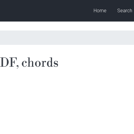
Home
Search
DF, chords