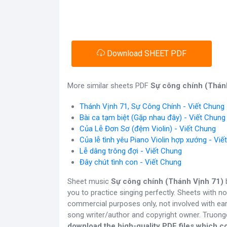
Download SHEET PDF
More similar sheets PDF
Sự công chính (Thán
Thánh Vịnh 71, Sự Công Chính - Viết Chung
Bài ca tạm biệt (Gặp nhau đây) - Viết Chung
Của Lễ Đơn Sơ (đệm Violin) - Viết Chung
Của lễ tình yêu Piano Violin hợp xướng - Viế
Lễ dâng trông đợi - Viết Chung
Đây chút tình con - Viết Chung
Sheet music
Sự công chính (Thánh Vịnh 71)
b
you to practice singing perfectly. Sheets with n
commercial purposes only, not involved with ear
song writer/author and copyright owner. Truon
download the high-quality PDF files which co