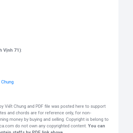
h Vịnh 71)
:
t Chung
y Viết Chung and PDF file was posted here to support
otes and chords are for reference only, for non-
ning money by buying and selling. Copyright is belong to
gca.com do not own any copyrighted content.
You can
ntain staffs by PDF link above.