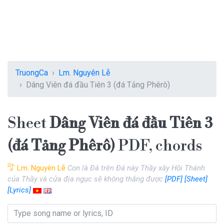
TruongCa
Lm. Nguyên Lễ
Dâng Viên đá đầu Tiên 3 (đá Tảng Phêrô)
Sheet
Dâng Viên đá đầu Tiên 3
(đá Tảng Phêrô)
PDF, chords
Lm. Nguyên Lễ
Con là Đá trên Đá này Thầy xây Hội Thánh
của Thầy và cửa địa ngục sẽ không thắng được
[PDF]
[Sheet]
[Lyrics]