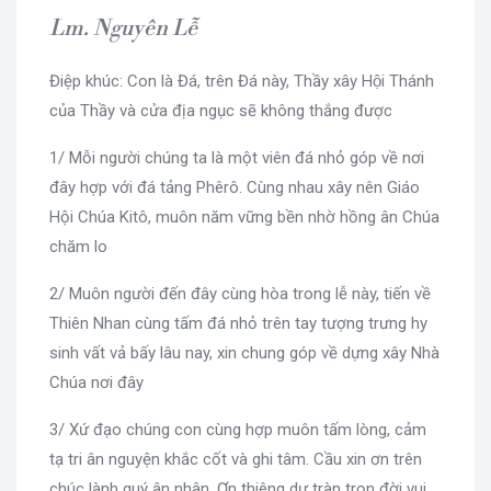
Lm. Nguyên Lễ
Điệp khúc: Con là Đá, trên Đá này, Thầy xây Hội Thánh
của Thầy và cửa địa ngục sẽ không thắng được
1/ Mỗi người chúng ta là một viên đá nhỏ góp về nơi
đây hợp với đá tảng Phêrô. Cùng nhau xây nên Giáo
Hội Chúa Kitô, muôn năm vững bền nhờ hồng ân Chúa
chăm lo
2/ Muôn người đến đây cùng hòa trong lễ này, tiến về
Thiên Nhan cùng tấm đá nhỏ trên tay tượng trưng hy
sinh vất vả bấy lâu nay, xin chung góp về dựng xây Nhà
Chúa nơi đây
3/ Xứ đạo chúng con cùng hợp muôn tấm lòng, cảm
tạ tri ân nguyện khắc cốt và ghi tâm. Cầu xin ơn trên
chúc lành quý ân nhân. Ơn thiêng dư tràn trọn đời vui