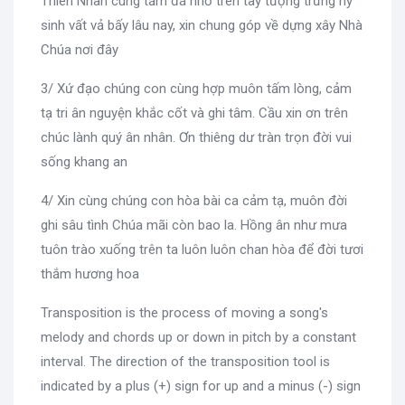
Thiên Nhan cùng tấm đá nhỏ trên tay tượng trưng hy
sinh vất vả bấy lâu nay, xin chung góp về dựng xây Nhà
Chúa nơi đây
3/ Xứ đạo chúng con cùng hợp muôn tấm lòng, cảm
tạ tri ân nguyện khắc cốt và ghi tâm. Cầu xin ơn trên
chúc lành quý ân nhân. Ơn thiêng dư tràn trọn đời vui
sống khang an
4/ Xin cùng chúng con hòa bài ca cảm tạ, muôn đời
ghi sâu tình Chúa mãi còn bao la. Hồng ân như mưa
tuôn trào xuống trên ta luôn luôn chan hòa để đời tươi
thắm hương hoa
Transposition is the process of moving a song's
melody and chords up or down in pitch by a constant
interval. The direction of the transposition tool is
indicated by a plus (+) sign for up and a minus (-) sign