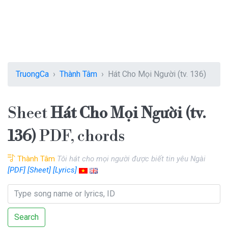
TruongCa
Thành Tâm
Hát Cho Mọi Người (tv. 136)
Sheet
Hát Cho Mọi Người (tv.
136)
PDF, chords
Thành Tâm
Tôi hát cho mọi người được biết tin yêu Ngài
[PDF]
[Sheet]
[Lyrics]
Search