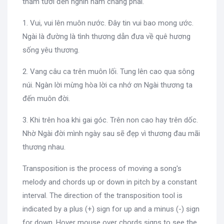
thắm tươi đến nghìn năm chẳng phai.
1. Vui, vui lên muôn nước. Đây tin vui bao mong ước.
Ngài là đường là tình thương dẫn đưa về quê hương
sống yêu thương.
2. Vang câu ca trên muôn lối. Tung lên cao qua sông
núi. Ngàn lời mừng hòa lời ca nhớ ơn Ngài thương ta
đến muôn đời.
3. Khi trên hoa khi gai góc. Trên non cao hay trên dốc.
Nhờ Ngài đời mình ngày sau sẽ đẹp vì thương đau mãi
thương nhau.
Transposition is the process of moving a song's
melody and chords up or down in pitch by a constant
interval. The direction of the transposition tool is
indicated by a plus (+) sign for up and a minus (-) sign
for down. Hover mouse over chords signs to see the