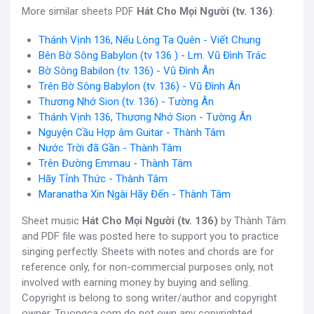
More similar sheets PDF
Hát Cho Mọi Người (tv. 136)
:
Thánh Vịnh 136, Nếu Lòng Ta Quên - Viết Chung
Bên Bờ Sông Babylon (tv 136 ) - Lm. Vũ Đình Trác
Bờ Sông Babilon (tv. 136) - Vũ Đình Ân
Trên Bờ Sông Babylon (tv. 136) - Vũ Đình Ân
Thương Nhớ Sion (tv. 136) - Tường Ân
Thánh Vịnh 136, Thương Nhớ Sion - Tường Ân
Nguyện Cầu Hợp âm Guitar - Thành Tâm
Nước Trời đã Gần - Thành Tâm
Trên Đường Emmau - Thành Tâm
Hãy Tỉnh Thức - Thành Tâm
Maranatha Xin Ngài Hãy Đến - Thành Tâm
Sheet music
Hát Cho Mọi Người (tv. 136)
by Thành Tâm
and PDF file was posted here to support you to practice
singing perfectly. Sheets with notes and chords are for
reference only, for non-commercial purposes only, not
involved with earning money by buying and selling.
Copyright is belong to song writer/author and copyright
owner. Truongca.com do not own any copyrighted