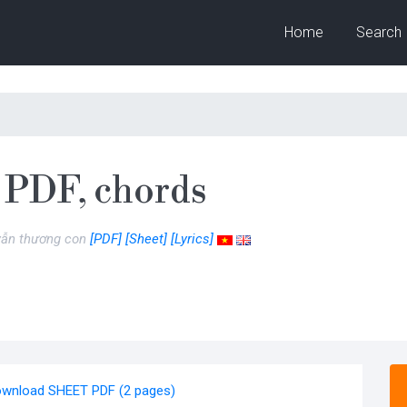
Home
Search
PDF, chords
 vẫn thương con
[PDF]
[Sheet]
[Lyrics]
wnload SHEET PDF (2 pages)