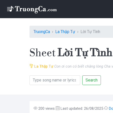
TruongCa
La Thập Tự
Lời Tự Tình
Sheet
Lời Tự Tình
La Thập Tự
Con ơi con có biết chăng lòng Cha
Search
200 views
Last updated: 26/08/2025
Do