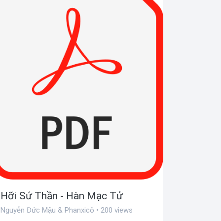
Hỡi Sứ Thần - Hàn Mạc Tử
Nguyễn Đức Mậu & Phanxicô • 200 views