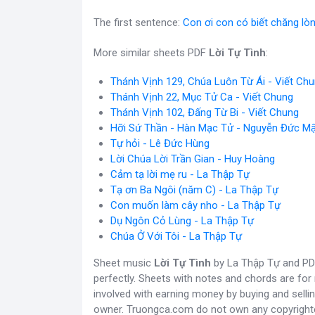
The first sentence:
Con ơi con có biết chăng lò
More similar sheets PDF
Lời Tự Tình
:
Thánh Vịnh 129, Chúa Luôn Từ Ái - Viết Ch
Thánh Vịnh 22, Mục Tử Ca - Viết Chung
Thánh Vịnh 102, Đấng Từ Bi - Viết Chung
Hỡi Sứ Thần - Hàn Mạc Tử - Nguyễn Đức 
Tự hỏi - Lê Đức Hùng
Lời Chúa Lời Trần Gian - Huy Hoàng
Cảm tạ lời mẹ ru - La Thập Tự
Tạ ơn Ba Ngôi (năm C) - La Thập Tự
Con muốn làm cây nho - La Thập Tự
Dụ Ngôn Cỏ Lùng - La Thập Tự
Chúa Ở Với Tôi - La Thập Tự
Sheet music
Lời Tự Tình
by La Thập Tự and PDF
perfectly. Sheets with notes and chords are for
involved with earning money by buying and sellin
owner. Truongca.com do not own any copyright