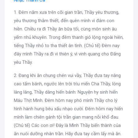
1. Đêm năm xưa trên cõi gian trần, Thầy yêu thương,
yêu thương thắm thiết, đến quên mình vì đám con
hiền. Chiều ra đi Thầy ăn bữa tối, cùng môn sinh âu
yếm nhủ khuyên. Trong đêm thanh gió lộng ngoài hiên,
tiếng Thầy nhỏ to tha thiết ân tình. (Chủ tế) Đêm nay
đây mình Thầy ra đi vì thiên ý, vì vinh quang cho Đấng
yêu Thầy.
2. Đang khi ăn chung chén vui vầy, Thầy đưa tay nâng
cao tấm bánh, ngước lên trời trìu mến Cha Thầy, lòng
lâng lâng, Thầy dâng hiến bánh: Nguyện hy sinh hiến
Máu Thịt Mình. Đêm hôm nay phó mình Thầy cho lý
hình hành hung bêu xấu nhạo cười. Đêm hôm nay hiến
mình làm chiên gánh tội trần gian mang nỗi khổ đau.
(Chủ tế) Các con ơi! Đây là Mình Thầy biến thành của
ăn nuôi dưỡng nhân trần. Hãy đưa tay cầm lấy mà ăn.