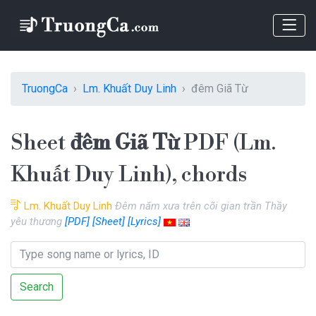
TruongCa
Lm. Khuất Duy Linh
đêm Giã Từ
Sheet
đêm Giã Từ
PDF (Lm.
Khuất Duy Linh), chords
Lm. Khuất Duy Linh
Đêm năm xưa trên cõi gian trần Thầy
yêu thương
[PDF]
[Sheet]
[Lyrics]
Search