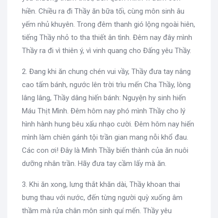
hiền. Chiều ra đi Thầy ăn bữa tối, cùng môn sinh âu
yếm nhủ khuyên. Trong đêm thanh gió lộng ngoài hiên,
tiếng Thầy nhỏ to tha thiết ân tình. Đêm nay đây mình
Thầy ra đi vì thiên ý, vì vinh quang cho Đấng yêu Thầy.
2. Đang khi ăn chung chén vui vầy, Thầy đưa tay nâng
cao tấm bánh, ngước lên trời trìu mến Cha Thầy, lòng
lâng lâng, Thầy dâng hiến bánh: Nguyện hy sinh hiến
Máu Thịt Mình. Đêm hôm nay phó mình Thầy cho lý
hình hành hung bêu xấu nhạo cười. Đêm hôm nay hiến
mình làm chiên gánh tội trần gian mang nỗi khổ đau.
Các con ơi! Đây là Mình Thầy biến thành của ăn nuôi
dưỡng nhân trần. Hãy đưa tay cầm lấy mà ăn.
3. Khi ăn xong, lưng thắt khăn dài, Thầy khoan thai
bưng thau với nước, đến từng người quỳ xuống âm
thầm mà rửa chân môn sinh quí mến. Thầy yêu