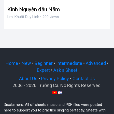
Kinh Nguyện đầu Năm
Lm. Khuất Duy Linh • 200 views
Home
•
New
•
Beginner
•
Intermediate
•
Advanced
•
Expert
•
Ask a Sheet
About Us
•
Privacy Policy
•
Contact Us
2006 - 2026 Trường Ca. No Rights Reserved.
Disclaimers: All of sheets music and PDF files were posted
here to support you to practice singing perfectly. Sheets with