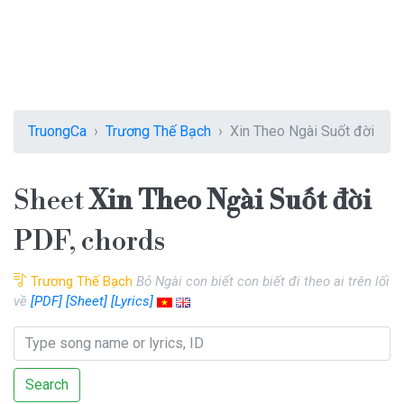
TruongCa
Trương Thế Bạch
Xin Theo Ngài Suốt đời
Sheet
Xin Theo Ngài Suốt đời
PDF, chords
Trương Thế Bạch
Bỏ Ngài con biết con biết đi theo ai trên lối
về
[PDF]
[Sheet]
[Lyrics]
Search