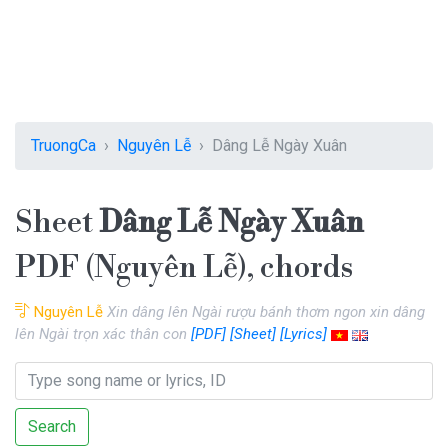
TruongCa
Nguyên Lễ
Dâng Lễ Ngày Xuân
Sheet
Dâng Lễ Ngày Xuân
PDF (Nguyên Lễ), chords
Nguyên Lễ
Xin dâng lên Ngài rượu bánh thơm ngon xin dâng
lên Ngài trọn xác thân con
[PDF]
[Sheet]
[Lyrics]
Search