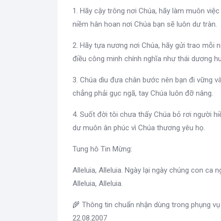
1. Hãy cậy trông nơi Chúa, hãy làm muôn việc
niềm hân hoan nơi Chúa bạn sẽ luôn dư tràn.
2. Hãy tựa nương nơi Chúa, hãy gửi trao mỗi 
điều công minh chính nghĩa như thái dương h
3. Chúa dìu đưa chân bước nên bạn đi vững v
chẳng phải gục ngã, tay Chúa luôn đỡ nâng.
4. Suốt đời tôi chưa thấy Chúa bỏ rơi người h
dư muôn ân phúc vì Chúa thương yêu họ.
Tung hô Tin Mừng:
Alleluia, Alleluia. Ngày lại ngày chúng con ca
Alleluia, Alleluia.
🌾 Thông tin chuẩn nhận dùng trong phụng vụ
22.08.2007