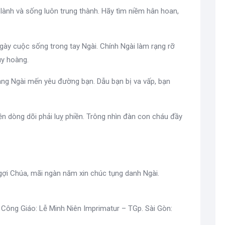
 lành và sống luôn trung thành. Hãy tìm niềm hân hoan,
ngày cuộc sống trong tay Ngài. Chính Ngài làm rạng rỡ
uy hoàng.
àng Ngài mến yêu đường bạn. Dẫu bạn bị va vấp, bạn
iền dòng dõi phải luỵ phiền. Trông nhìn đàn con cháu đầy
 ngợi Chúa, mãi ngàn năm xin chúc tụng danh Ngài.
 Công Giáo: Lễ Minh Niên Imprimatur – TGp. Sài Gòn: