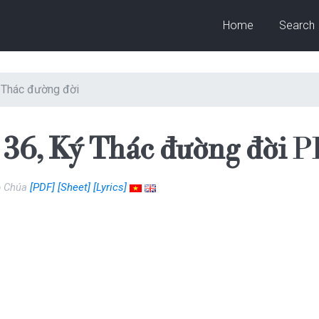
Home
Search
ý Thác đường đời
36, Ký Thác đường đời
PD
o Chúa
[PDF]
[Sheet]
[Lyrics]