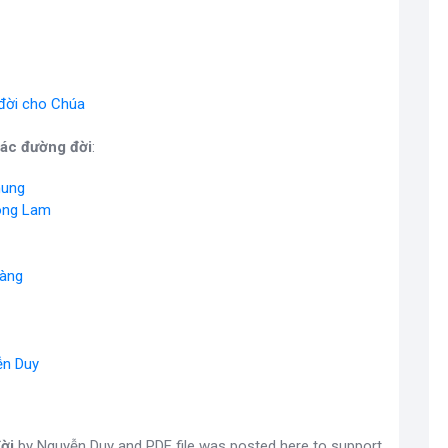
 đời cho Chúa
hác đường đời
:
hung
ông Lam
oàng
ễn Duy
ời
by Nguyễn Duy and PDF file was posted here to support