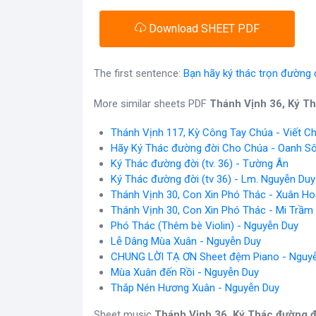
Download SHEET PDF
The first sentence:
Bạn hãy ký thác trọn đường
More similar sheets PDF
Thánh Vịnh 36, Ký T
Thánh Vịnh 117, Kỳ Công Tay Chúa - Viết C
Hãy Ký Thác đường đời Cho Chúa - Oanh S
Ký Thác đường đời (tv. 36) - Tường Ân
Ký Thác đường đời (tv 36) - Lm. Nguyễn Duy
Thánh Vịnh 30, Con Xin Phó Thác - Xuân H
Thánh Vịnh 30, Con Xin Phó Thác - Mi Trầm
Phó Thác (Thêm bè Violin) - Nguyễn Duy
Lễ Dâng Mùa Xuân - Nguyễn Duy
CHUNG LỜI TẠ ƠN Sheet đệm Piano - Nguy
Mùa Xuân đến Rồi - Nguyễn Duy
Thắp Nén Hương Xuân - Nguyễn Duy
Sheet music
Thánh Vịnh 36, Ký Thác đường đ