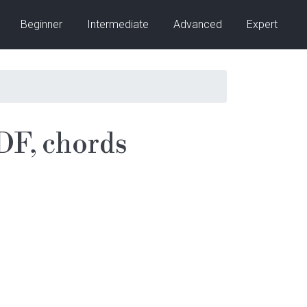
Beginner
Intermediate
Advanced
Expert
F, chords