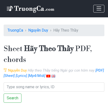
TruongCa
Nguyễn Duy
Hãy Theo Thầy
Sheet
Hãy Theo Thầy
PDF,
chords
Nguyễn Duy
Hãy theo Thầy tiếng Ngài gọi con hôm nay
[PDF]
[Sheet]
[Lyrics]
[Mp4/Midi]
Search