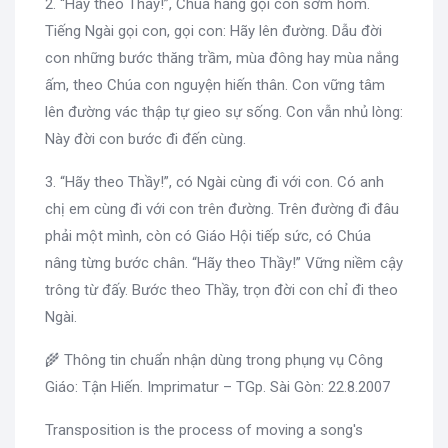
2. “Hãy theo Thầy!”, Chúa hằng gọi con sớm hôm.
Tiếng Ngài gọi con, gọi con: Hãy lên đường. Dẫu đời
con những bước thăng trầm, mùa đông hay mùa nắng
ấm, theo Chúa con nguyện hiến thân. Con vững tâm
lên đường vác thập tự gieo sự sống. Con vẫn nhủ lòng:
Này đời con bước đi đến cùng.
3. “Hãy theo Thầy!”, có Ngài cùng đi với con. Có anh
chị em cùng đi với con trên đường. Trên đường đi đâu
phải một mình, còn có Giáo Hội tiếp sức, có Chúa
nâng từng bước chân. “Hãy theo Thầy!” Vững niềm cậy
trông từ đấy. Bước theo Thầy, trọn đời con chỉ đi theo
Ngài.
🌾 Thông tin chuẩn nhận dùng trong phụng vụ Công
Giáo: Tận Hiến. Imprimatur – TGp. Sài Gòn: 22.8.2007
Transposition is the process of moving a song's