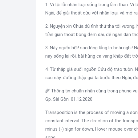
1. Vì tội lỗi nhân loại sống trong lầm than. Vì
Ngài, để giải thoát cứu vớt nhân loại, và mở ra
2. Nguyện xin Chúa dủ tình thứ tha tội vươn
trần gian thoát bóng đêm dài, để ngàn dân tho
3. Này người hỡi! sao lòng lắng lo hoài nghi! 
nay sống lại rồi, bài hừng ca vang khắp đất t
4. Từ thập giá suối nguồn Cứu độ trào tuôn. 
sau này, đường thập giá ta bước theo Ngài, đ
🌾 Thông tin chuẩn nhận dùng trong phụng vụ
Gp. Sài Gòn: 01.12.2020
Transposition is the process of moving a son
constant interval. The direction of the transpo
minus (-) sign for down. Hover mouse over c
song.