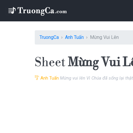
TruongCa
Anh Tuấn
Mừng Vui Lên
Sheet
Mừng Vui L
Anh Tuấn
Mừng vui lên Vì Chúa đã sống lại thậ