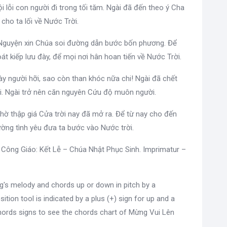
 tội lỗi con người đi trong tối tăm. Ngài đã đến theo ý Cha
 cho ta lối về Nước Trời.
g. Nguyện xin Chúa soi đường dẫn bước bốn phương. Để
át kiếp lưu đày, để mọi nơi hân hoan tiến về Nước Trời.
Này người hỡi, sao còn than khóc nữa chi! Ngài đã chết
rời. Ngài trở nên căn nguyên Cứu độ muôn người.
Nhờ thập giá Cửa trời nay đã mở ra. Để từ nay cho đến
ường tình yêu đưa ta bước vào Nước trời.
 Công Giáo: Kết Lễ – Chúa Nhật Phục Sinh. Imprimatur –
g's melody and chords up or down in pitch by a
sition tool is indicated by a plus (+) sign for up and a
hords signs to see the chords chart of Mừng Vui Lên