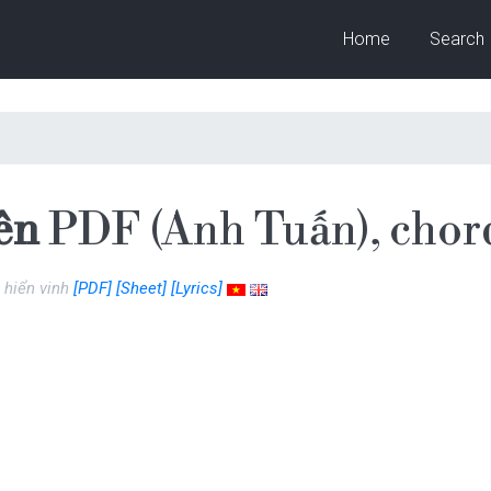
Home
Search
ên
PDF (Anh Tuấn), chor
t hiển vinh
[PDF]
[Sheet]
[Lyrics]