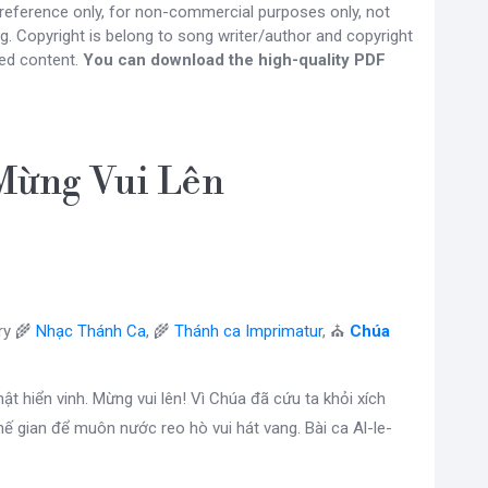
 reference only, for non-commercial purposes only, not
g. Copyright is belong to song writer/author and copyright
ed content.
You can download the high-quality PDF
Mừng Vui Lên
ry 🌾
Nhạc Thánh Ca
, 🌾
Thánh ca Imprimatur
, ⛪
Chúa
hật hiển vinh. Mừng vui lên! Vì Chúa đã cứu ta khỏi xích
hế gian để muôn nước reo hò vui hát vang. Bài ca Al-le-