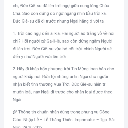
chi, Đức Giê-su đã lên trời ngự giữa cung lòng Chúa
Cha. Sao còn đứng đó ngỡ ngàng nhìn bầu trời xa,
Đức Giê-su đã đi trước nhưng Ngài hằng ở với ta.
1. Trời cao ngự đến ai kìa, Hai người áo trắng vỗ về nói
chi? Hỡi người xứ Ga-li-lê, sao còn đứng ngắm Người
đi lên trời. Đức Giê-su vừa bỏ cõi trời, chính Người sẽ
đến y như Người vừa lên trời.
2. Hãy đi khắp bốn phương trời Tin Mừng loan báo cho
người khắp nơi. Rửa tội những ai tin Ngài cho người
nhận biết tình thương Vua Trời. Đức Giê-su hiển trị
muôn loài, nay Ngài đi trước cho nhân loại được theo
Ngài
🌾 Thông tin chuẩn nhận dùng trong phụng vụ Công
Giáo: Nhập Lễ – Lễ Thăng Thiên. Imprimatur – Tgp. Sài
Gòn: 28.10.2012