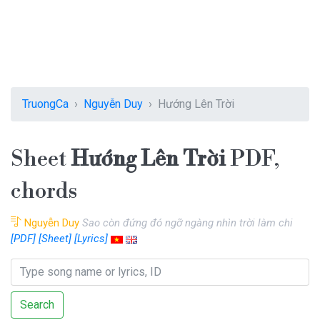
TruongCa
Nguyễn Duy
Hướng Lên Trời
Sheet
Hướng Lên Trời
PDF,
chords
Nguyễn Duy
Sao còn đứng đó ngỡ ngàng nhìn trời làm chi
[PDF]
[Sheet]
[Lyrics]
Search