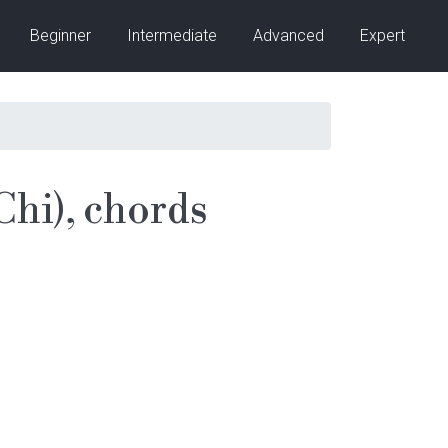
Beginner
Intermediate
Advanced
Expert
hi), chords