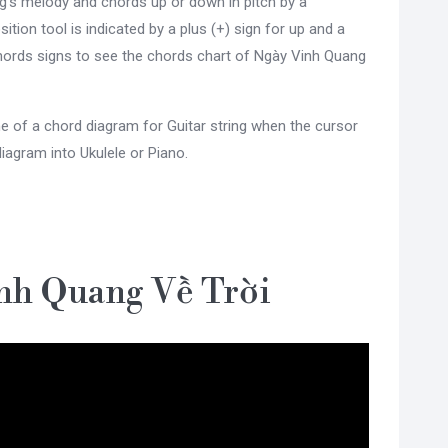
g's melody and chords up or down in pitch by a
sition tool is indicated by a plus (+) sign for up and a
hords signs to see the chords chart of Ngày Vinh Quang
e of a chord diagram for Guitar string when the cursor
diagram into Ukulele or Piano.
inh Quang Về Trời