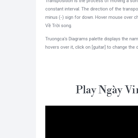
Transposition is the process of moving a son
constant interval. The direction of the transpo
minus (-) sign for down. Hover mouse over c
Về Trời song.
Truongca's Diagrams palette displays the nam
hovers over it, click on [guitar] to change the 
Play Ngày V