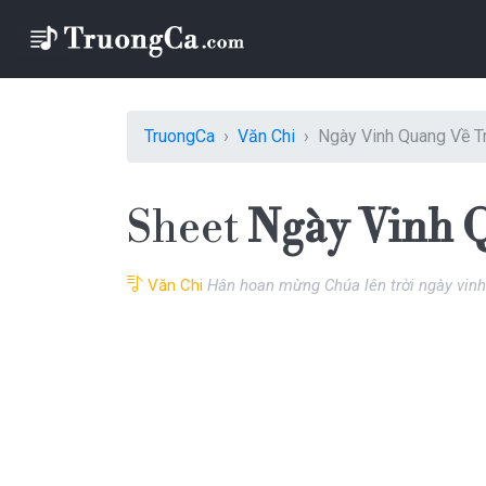
TruongCa
Văn Chi
Ngày Vinh Quang Về T
Sheet
Ngày Vinh 
Văn Chi
Hân hoan mừng Chúa lên trời ngày vin