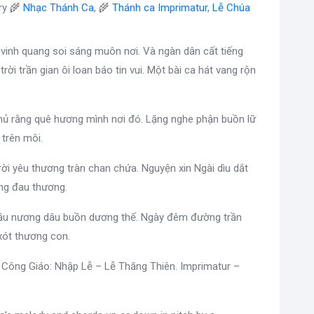
ry 🌾
Nhạc Thánh Ca
, 🌾
Thánh ca Imprimatur
,
Lễ Chúa
vinh quang soi sáng muôn nơi. Và ngàn dân cất tiếng
 trời trần gian ôi loan báo tin vui. Một bài ca hát vang rộn
 nhủ rằng quê hương mình nơi đó. Lặng nghe phận buồn lữ
 trên môi.
trời yêu thương tràn chan chứa. Nguyện xin Ngài dìu dắt
ng đau thương.
 sầu nương dâu buồn dương thế. Ngày đêm đường trần
 xót thương con.
 Công Giáo: Nhập Lễ – Lễ Thăng Thiên. Imprimatur –