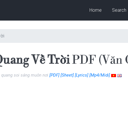
Home
Search
rời
Quang Về Trời
PDF (Văn C
h quang soi sáng muôn nơi
[PDF]
[Sheet]
[Lyrics]
[Mp4/Midi]