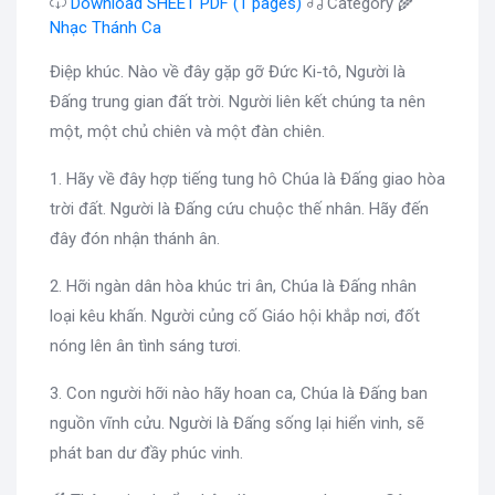
Download SHEET PDF (1 pages)
Category 🌾
Nhạc Thánh Ca
Điệp khúc. Nào về đây gặp gỡ Đức Ki-tô, Người là
Đấng trung gian đất trời. Người liên kết chúng ta nên
một, một chủ chiên và một đàn chiên.
1. Hãy về đây hợp tiếng tung hô Chúa là Đấng giao hòa
trời đất. Người là Đấng cứu chuộc thế nhân. Hãy đến
đây đón nhận thánh ân.
2. Hỡi ngàn dân hòa khúc tri ân, Chúa là Đấng nhân
loại kêu khấn. Người củng cố Giáo hội khắp nơi, đốt
nóng lên ân tình sáng tươi.
3. Con người hỡi nào hãy hoan ca, Chúa là Đấng ban
nguồn vĩnh cửu. Người là Đấng sống lại hiển vinh, sẽ
phát ban dư đầy phúc vinh.