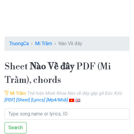
TruongCa
Mi Trầm
Nào Về đây
Sheet
Nào Về đây
PDF (Mi
Trầm), chords
Mi Trầm
Thể hiện Minh Khoa Nào về đây gặp gỡ Đức Kitô
[PDF]
[Sheet]
[Lyrics]
[Mp4/Midi]
Search