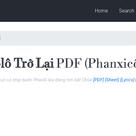
Home
Search
i
ô Trở Lại
PDF (Phanxicô
sô có nhịp bước Phaolô kìa đang tìm bắt Chúa
[PDF]
[Sheet]
[Lyrics]