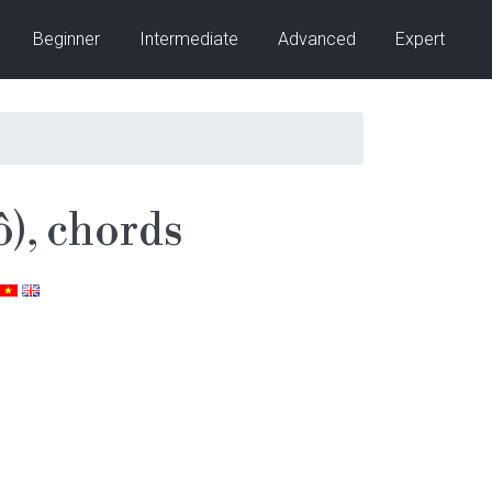
Beginner
Intermediate
Advanced
Expert
), chords