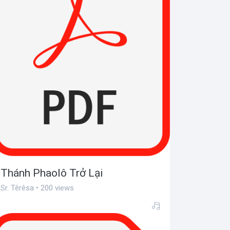
Thánh Phaolô Trở Lại
Sr. Têrêsa • 200 views