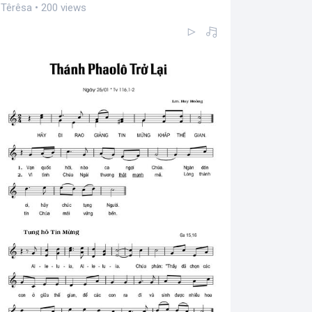
Têrêsa • 200 views