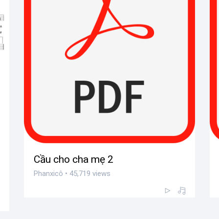
Cầu cho cha mẹ 2
Phanxicô • 45,719 views