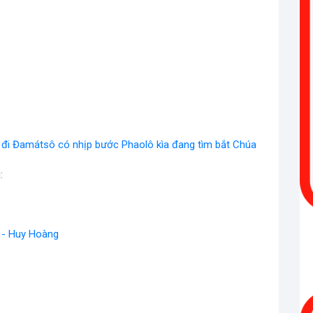
đi Đamátsô có nhịp bước Phaolô kìa đang tìm bắt Chúa
i
:
1 - Huy Hoàng