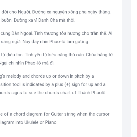
 đời cho Người. Đường xa nguyện xông pha ngày tháng.
u buồn. Đường xa vì Danh Cha mà thôi.
cùng Dân Ngoại. Tình thương tỏa hương cho trần thế. Ai
 sáng ngời. Này đây nhìn Phao-lô làm gương.
từ điêu tàn. Tình yêu từ kiêu căng thù oán. Chúa hằng từ
Ngại chi nhìn Phao-lô mà đi.
g's melody and chords up or down in pitch by a
sition tool is indicated by a plus (+) sign for up and a
hords signs to see the chords chart of Thánh Phaolô
e of a chord diagram for Guitar string when the cursor
diagram into Ukulele or Piano.