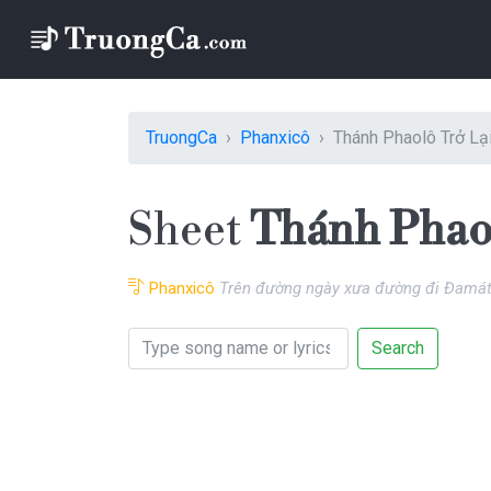
TruongCa
Phanxicô
Thánh Phaolô Trở Lạ
Sheet
Thánh Phaol
Phanxicô
Trên đường ngày xưa đường đi Đamát
Search