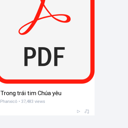
Trong trái tim Chúa yêu
Phanxicô • 37,483 views